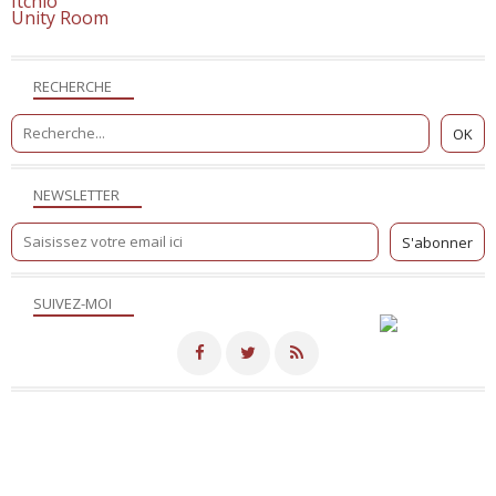
Itchio
Unity Room
RECHERCHE
NEWSLETTER
SUIVEZ-MOI
Merci de votre visite! - Hébergé par
Eklablog
Voir le profil de
NicoSite
sur le portail Eklablog
Top articles
Contact
Signaler un abus
C.G.U.
Cookies et données personnelles