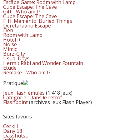
Escape Game: Room with Lamp
Cube Escape: The Cave
Gift - Who am I?
Cube Escape: The Cave
F. H. Memento: Buried Things
Deretaraano Escape
Eien
Room with Lamp
Hotel R
Noise
Mimic
Burz-City
Usual Days
Hermit Rabi and Wonder Fountain
Etude
Remake - Who am I?
Pratique
Jeux Flash émulés
(1 418 jeux)
Catégorie "Dans le rétro"
Flashpoint
(archives jeux Flash Player)
Sites favoris
Cerkill
Dany 58
Dasshutsu