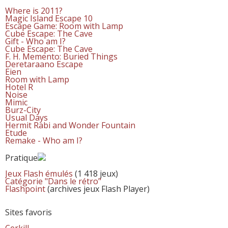
Where is 2011?
Magic Island Escape 10
Escape Game: Room with Lamp
Cube Escape: The Cave
Gift - Who am I?
Cube Escape: The Cave
F. H. Memento: Buried Things
Deretaraano Escape
Eien
Room with Lamp
Hotel R
Noise
Mimic
Burz-City
Usual Days
Hermit Rabi and Wonder Fountain
Etude
Remake - Who am I?
Pratique
Jeux Flash émulés
(1 418 jeux)
Catégorie "Dans le rétro"
Flashpoint
(archives jeux Flash Player)
Sites favoris