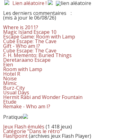
Lien aléatoire !
Les derniers commentaires
:
(mis à jour le 06/08/26)
Where is 2011?
Magic Island Escape 10
Escape Game: Room with Lamp
Cube Escape: The Cave
Gift - Who am I?
Cube Escape: The Cave
F. H. Memento: Buried Things
Deretaraano Escape
Eien
Room with Lamp
Hotel R
Noise
Mimic
Burz-City
Usual Days
Hermit Rabi and Wonder Fountain
Etude
Remake - Who am I?
Pratique
Jeux Flash émulés
(1 418 jeux)
Catégorie "Dans le rétro"
Flashpoint
(archives jeux Flash Player)