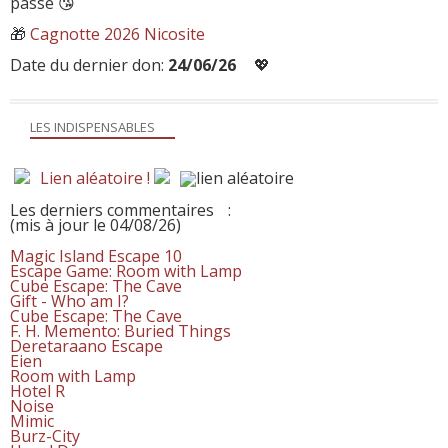
passe 😘
🎁
Cagnotte 2026 Nicosite
Date du dernier don:
24/06/26
💖
LES INDISPENSABLES
Lien aléatoire !
Les derniers commentaires
:
(mis à jour le 04/08/26)
Magic Island Escape 10
Escape Game: Room with Lamp
Cube Escape: The Cave
Gift - Who am I?
Cube Escape: The Cave
F. H. Memento: Buried Things
Deretaraano Escape
Eien
Room with Lamp
Hotel R
Noise
Mimic
Burz-City