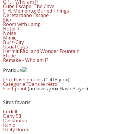
Gift - Who am I?
Cube Escape: The Cave
F. H. Memento: Buried Things
Deretaraano Escape
Eien
Room with Lamp
Hotel R
Noise
Mimic
Burz-City
Usual Days
Hermit Rabi and Wonder Fountain
Etude
Remake - Who am I?
Pratique
Jeux Flash émulés
(1 418 jeux)
Catégorie "Dans le rétro"
Flashpoint
(archives jeux Flash Player)
Sites favoris
Cerkill
Dany 58
Dasshutsu
Itchio
Unity Room