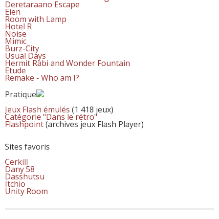
Deretaraano Escape
Eien
Room with Lamp
Hotel R
Noise
Mimic
Burz-City
Usual Days
Hermit Rabi and Wonder Fountain
Etude
Remake - Who am I?
Pratique
Jeux Flash émulés
(1 418 jeux)
Catégorie "Dans le rétro"
Flashpoint
(archives jeux Flash Player)
Sites favoris
Cerkill
Dany 58
Dasshutsu
Itchio
Unity Room