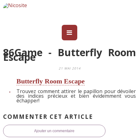
86Game - Butterfly Room
Escape
21 MAI 2014
Butterfly Room Escape
Trouvez comment attirer le papillon pour dévoiler
des indices précieux et bien évidemment vous
échapper!
COMMENTER CET ARTICLE
Ajouter un commentaire