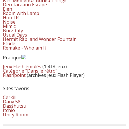
F. H. Memento: Buried Things
Deretaraano Escape
Eien
Room with Lamp
Hotel R
Noise
Mimic
Burz-City
Usual Days
Hermit Rabi and Wonder Fountain
Etude
Remake - Who am I?
Pratique
Jeux Flash émulés
(1 418 jeux)
Catégorie "Dans le rétro"
Flashpoint
(archives jeux Flash Player)
Sites favoris
Cerkill
Dany 58
Dasshutsu
Itchio
Unity Room