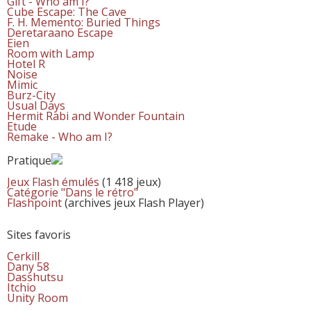
Gift - Who am I?
Cube Escape: The Cave
F. H. Memento: Buried Things
Deretaraano Escape
Eien
Room with Lamp
Hotel R
Noise
Mimic
Burz-City
Usual Days
Hermit Rabi and Wonder Fountain
Etude
Remake - Who am I?
Pratique
Jeux Flash émulés
(1 418 jeux)
Catégorie "Dans le rétro"
Flashpoint
(archives jeux Flash Player)
Sites favoris
Cerkill
Dany 58
Dasshutsu
Itchio
Unity Room