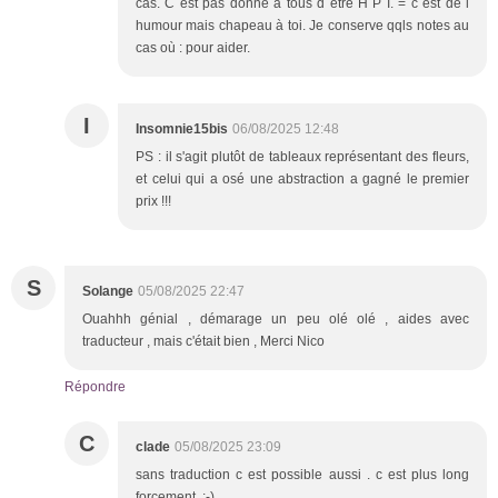
cas. C est pas donné à tous d etre H P I. = c est de l
humour mais chapeau à toi. Je conserve qqls notes au
cas où : pour aider.
I
Insomnie15bis
06/08/2025 12:48
PS : il s'agit plutôt de tableaux représentant des fleurs,
et celui qui a osé une abstraction a gagné le premier
prix !!!
S
Solange
05/08/2025 22:47
Ouahhh génial , démarage un peu olé olé , aides avec
traducteur , mais c'était bien , Merci Nico
Répondre
C
clade
05/08/2025 23:09
sans traduction c est possible aussi . c est plus long
forcement. ;-).