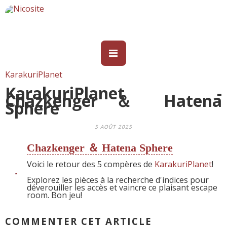
KarakuriPlanet
KarakuriPlanet -
Chazkenger ＆ Hatena
Sphere
5 AOÛT 2025
Chazkenger ＆ Hatena Sphere
Voici le retour des 5 compères de
KarakuriPlanet
!
Explorez les pièces à la recherche d'indices pour
déverouiller les accès et vaincre ce plaisant escape
room. Bon jeu!
COMMENTER CET ARTICLE