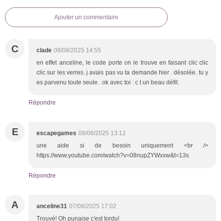
Ajouter un commentaire
C
clade
08/08/2025 14:55
en effet anceline, le code porte on le trouve en faisant clic clic
clic sur les verres. j avais pas vu ta demande hier . désolée. tu y
es parvenu toute seule . ok avec toi : c t un beau défit.
Répondre
E
escapegames
08/08/2025 13:12
une aide si de besoin uniquement <br />
https://www.youtube.com/watch?v=08nupZYWxxw&t=13s
Répondre
A
anceline31
07/08/2025 17:02
Trouvé! Oh punaise c'est tordu!