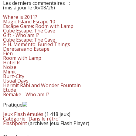
Les derniers commentaires
:
(mis à jour le 06/08/26)
Where is 2011?
Magic Island Escape 10
Escape Game: Room with Lamp
Cube Escape: The Cave
Gift - Who am I?
Cube Escape: The Cave
F. H. Memento: Buried Things
Deretaraano Escape
Eien
Room with Lamp
Hotel R
Noise
Mimic
Burz-City
Usual Days
Hermit Rabi and Wonder Fountain
Etude
Remake - Who am I?
Pratique
Jeux Flash émulés
(1 418 jeux)
Catégorie "Dans le rétro"
Flashpoint
(archives jeux Flash Player)