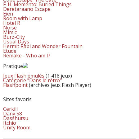
F. H. Memento: Buried Things
Deretaraano Escape
Eien
Room with Lamp
Hotel R
Noise
Mimic
Burz-City
Usual Days
Hermit Rabi and Wonder Fountain
Etude
Remake - Who am I?
Pratique
Jeux Flash émulés
(1 418 jeux)
Catégorie "Dans le rétro"
Flashpoint
(archives jeux Flash Player)
Sites favoris
Cerkill
Dany 58
Dasshutsu
Itchio
Unity Room