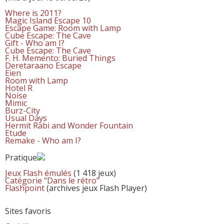
Where is 2011?
Magic Island Escape 10
Escape Game: Room with Lamp
Cube Escape: The Cave
Gift - Who am I?
Cube Escape: The Cave
F. H. Memento: Buried Things
Deretaraano Escape
Eien
Room with Lamp
Hotel R
Noise
Mimic
Burz-City
Usual Days
Hermit Rabi and Wonder Fountain
Etude
Remake - Who am I?
Pratique
Jeux Flash émulés
(1 418 jeux)
Catégorie "Dans le rétro"
Flashpoint
(archives jeux Flash Player)
Sites favoris