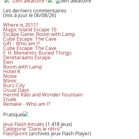
Lien aléatoire !
Les derniers commentaires
:
(mis à jour le 06/08/26)
Where is 2011?
Magic Island Escape 10
Escape Game: Room with Lamp
Cube Escape: The Cave
Gift - Who am I?
Cube Escape: The Cave
F. H. Memento: Buried Things
Deretaraano Escape
Eien
Room with Lamp
Hotel R
Noise
Mimic
Burz-City
Usual Days
Hermit Rabi and Wonder Fountain
Etude
Remake - Who am I?
Pratique
Jeux Flash émulés
(1 418 jeux)
Catégorie "Dans le rétro"
Flashpoint
(archives jeux Flash Player)