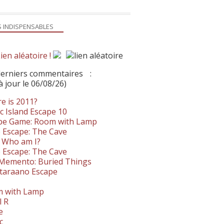
S INDISPENSABLES
ien aléatoire !
derniers commentaires
:
à jour le 06/08/26)
e is 2011?
c Island Escape 10
pe Game: Room with Lamp
 Escape: The Cave
- Who am I?
 Escape: The Cave
. Memento: Buried Things
taraano Escape
 with Lamp
l R
e
c