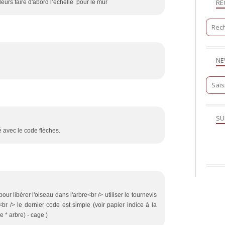
RE
leurs faire d'abord l’échelle pour le mur
NE
SU
 avec le code flèches.
pour libérer l'oiseau dans l'arbre<br /> utiliser le tournevis
<br /> le dernier code est simple (voir papier indice à la
e * arbre) - cage )