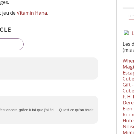
ages.
t jeu de
Vitamin Hana
.
LE
CLE
L
Les 
(mis 
Wher
Magi
Esca
Cube
Gift 
Cube
F. H
Dere
Eien
t encore grâce à toi que j'ai fini.....Qu'est ce qu'on ferait
Room
Hote
Nois
Mimi