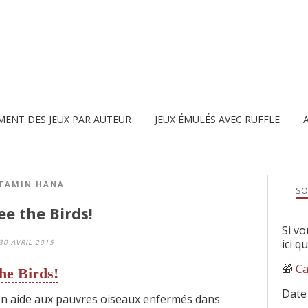
MENT DES JEUX PAR AUTEUR
JEUX ÉMULÉS AVEC RUFFLE
ITAMIN HANA
SO
ee the Birds!
Si vo
ici q
30 AVRIL 2015
🎁
Ca
he Birds!
Date
n aide aux pauvres oiseaux enfermés dans