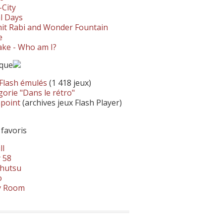
-City
l Days
it Rabi and Wonder Fountain
e
ke - Who am I?
ique
 Flash émulés
(1 418 jeux)
orie "Dans le rétro"
hpoint
(archives jeux Flash Player)
 favoris
ll
 58
hutsu
o
y Room