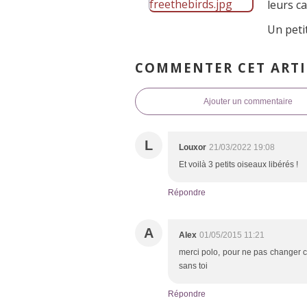
leurs c
Un peti
COMMENTER CET ARTI
Ajouter un commentaire
L
Louxor
21/03/2022 19:08
Et voilà 3 petits oiseaux libérés !
Répondre
A
Alex
01/05/2015 11:21
merci polo, pour ne pas changer c'es
sans toi
Répondre