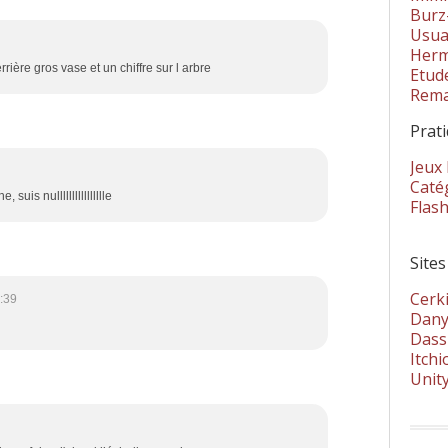
Burz
Usua
Herm
errière gros vase et un chiffre sur l arbre
Etud
Rema
Prat
Jeux
Catég
 suis nulllllllllllllllle
Flas
Sites
Cerki
:39
Dany
Dass
Itchi
Unit