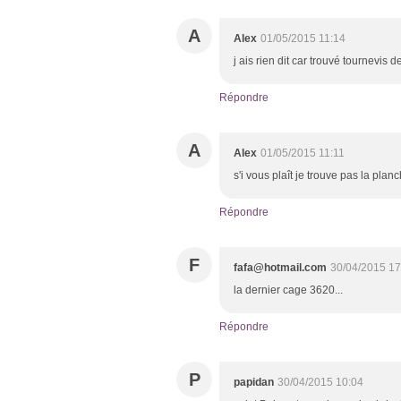
A
Alex
01/05/2015 11:14
j ais rien dit car trouvé tournevis d
Répondre
A
Alex
01/05/2015 11:11
s'i vous plaît je trouve pas la planche,
Répondre
F
fafa@hotmail.com
30/04/2015 17
la dernier cage 3620...
Répondre
P
papidan
30/04/2015 10:04