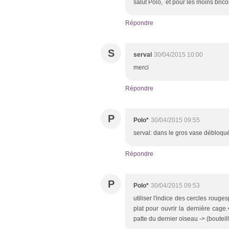
salut Polo, et pour les moins brico
Répondre
S
serval
30/04/2015 10:00
merci
Répondre
P
Polo*
30/04/2015 09:55
serval: dans le gros vase débloqué
Répondre
P
Polo*
30/04/2015 09:53
utiliser l'indice des cercles rouges
plat pour ouvrir la dernière cage.
patte du dernier oiseau -> (bouteill