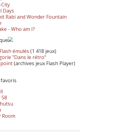
-City
l Days
it Rabi and Wonder Fountain
e
ke - Who am I?
ique
 Flash émulés
(1 418 jeux)
orie "Dans le rétro"
hpoint
(archives jeux Flash Player)
 favoris
ll
 58
hutsu
o
y Room