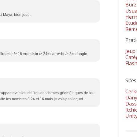
Burz
Usua
ci Maya, bien joué.
Herm
Etud
Rema
Prat
Jeux
chiffres<br /> 16 =rond<br /> 24= carre<br /> 8= triangle
Catég
Flas
Sites
Cerki
n rapport avec les chiffres des formes géométriques de tout
Dany
uite les nombres 8 24 et 16 mais je vois pas lequel...
Dass
Itchi
Unit