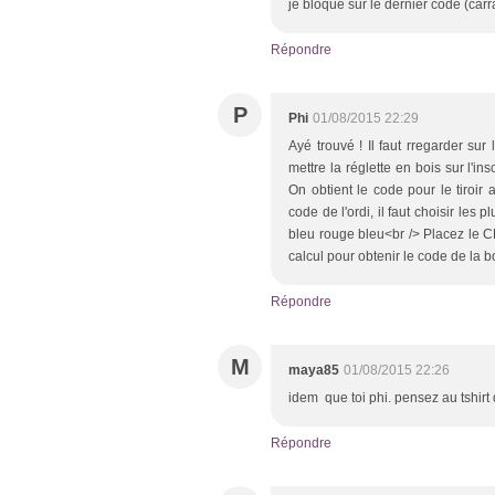
je bloque sur le dernier code (carr
Répondre
P
Phi
01/08/2015 22:29
Ayé trouvé ! Il faut rregarder sur
mettre la réglette en bois sur l'ins
On obtient le code pour le tiroir
code de l'ordi, il faut choisir les 
bleu rouge bleu<br /> Placez le CD
calcul pour obtenir le code de la b
Répondre
M
maya85
01/08/2015 22:26
idem que toi phi. pensez au tshirt
Répondre