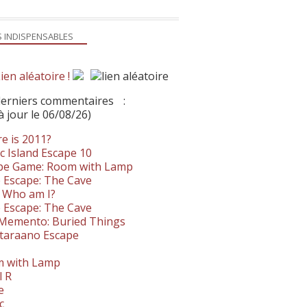
S INDISPENSABLES
ien aléatoire !
derniers commentaires
:
à jour le 06/08/26)
e is 2011?
c Island Escape 10
pe Game: Room with Lamp
 Escape: The Cave
- Who am I?
 Escape: The Cave
. Memento: Buried Things
taraano Escape
 with Lamp
l R
e
c