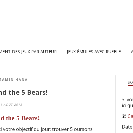
MENT DES JEUX PAR AUTEUR
JEUX ÉMULÉS AVEC RUFFLE
ITAMIN HANA
SO
nd the 5 Bears!
Si vo
ici q
1 AOÛT 2015
🎁
Ca
d the 5 Bears!
Date
i votre objectif du jour: trouver 5 oursons!