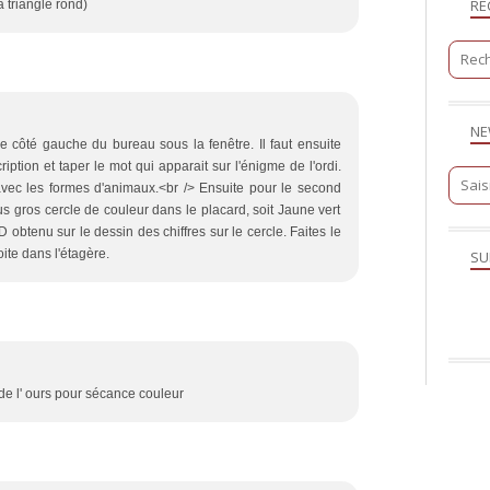
RE
a triangle rond)
NE
 le côté gauche du bureau sous la fenêtre. Il faut ensuite
cription et taper le mot qui apparait sur l'énigme de l'ordi.
 avec les formes d'animaux.<br /> Ensuite pour le second
plus gros cercle de couleur dans le placard, soit Jaune vert
 obtenu sur le dessin des chiffres sur le cercle. Faites le
oite dans l'étagère.
SU
 de l' ours pour sécance couleur