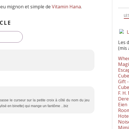
jeu mignon et simple de
Vitamin Hana
.
LE
CLE
L
Les 
(mis 
Wher
Magi
Esca
Cube
Gift 
Cube
F. H
Dere
asse le curseur sur la petite croix à côté du nom du jeu
Eien
ylisé en binette) qui mange un fantôme ...biz
Room
Hote
Nois
Mimi