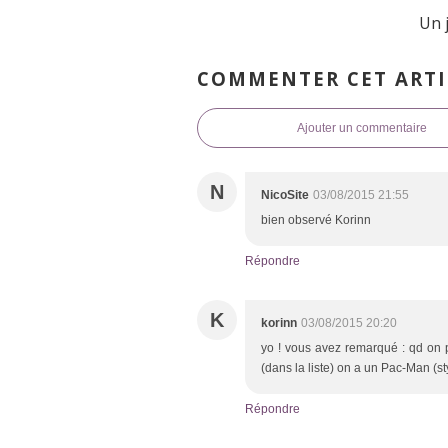
Un 
COMMENTER CET ARTI
Ajouter un commentaire
N
NicoSite
03/08/2015 21:55
bien observé Korinn
Répondre
K
korinn
03/08/2015 20:20
yo ! vous avez remarqué : qd on p
(dans la liste) on a un Pac-Man (st
Répondre