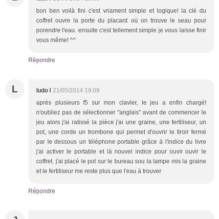
bon ben voilà fini c'est vriament simple et logique! la clé du
coffret ouvre la porte du placard où on trouve le seau pour
porendre l'eau. ensuite c'est tellement simple je vous laisse finir
vous même! ^^
Répondre
L
ludo l
21/05/2014 19:09
après plusieurs f5 sur mon clavier, le jeu a enfin chargé!
n'oubliez pas de sélectionner "anglais" avant de commencer le
jeu alors j'ai ratissé la pièce j'ai une graine, une fertiliseur, un
pot, une corde un trombone qui permet d'ouvrir le tiroir fermé
par le dessous un téléphone portable grâce à l'indice du livre
j'ai activer le portable et là nouvel indice pour ouvir ouvir le
coffret. j'ai placé le pot sur le bureau sou la lampe mis la graine
et le fertiliseur me reste plus que l'eau à trouver
Répondre