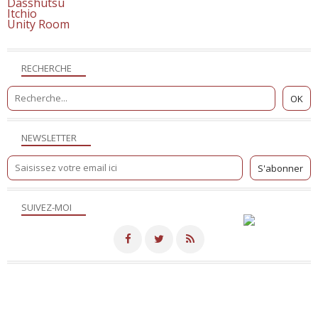
Dasshutsu
Itchio
Unity Room
RECHERCHE
NEWSLETTER
SUIVEZ-MOI
Merci de votre visite! - Hébergé par
Eklablog
Voir le profil de
NicoSite
sur le portail Eklablog
Top articles
Contact