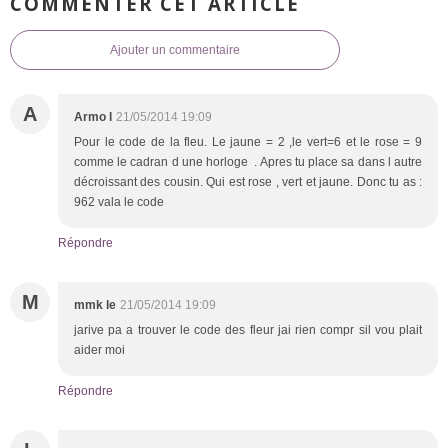
COMMENTER CET ARTICLE
Ajouter un commentaire
A
Armo l
21/05/2014 19:09
Pour le code de la fleu. Le jaune = 2 ,le vert=6 et le rose = 9
comme le cadran d une horloge . Apres tu place sa dans l autre
décroissant des cousin. Qui est rose , vert et jaune. Donc tu as :
962 vala le code
Répondre
M
mmk le
21/05/2014 19:09
jarive pa a trouver le code des fleur jai rien compr sil vou plait
aider moi
Répondre