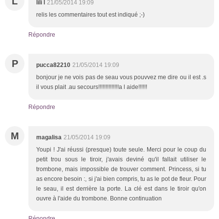
L
lili l
21/05/2014 19:09
relis les commentaires tout est indiqué ;-)
Répondre
P
pucca82210
21/05/2014 19:09
bonjour je ne vois pas de seau vous pouvvez me dire ou il est .s
il vous plait .au secours!!!!!!!!!!!!!!a l aide!!!!!!
Répondre
M
magalisa
21/05/2014 19:09
Youpi ! J'ai réussi (presque) toute seule. Merci pour le coup du
petit trou sous le tiroir, j'avais deviné qu'il fallait utiliser le
trombone, mais impossible de trouver comment. Princess, si tu
as encore besoin :, si j'ai bien compris, tu as le pot de fleur. Pour
le seau, il est derrière la porte. La clé est dans le tiroir qu'on
ouvre à l'aide du trombone. Bonne continuation
Répondre