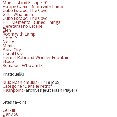
Magic Island Escape 10
Escape Game: Room with Lamp
Cube Escape: The Cave
Gift - Who am I?
Cube Escape: The Cave
F. H. Memento: Buried Things
Deretaraano Escape
Eien
Room with Lamp
Hotel R
Noise
Mimic
Burz-City
Usual Days
Hermit Rabi and Wonder Fountain
Etude
Remake - Who am I?
Pratique
Jeux Flash émulés
(1 418 jeux)
Catégorie "Dans le rétro"
Flashpoint
(archives jeux Flash Player)
Sites favoris
Cerkill
Dany 58