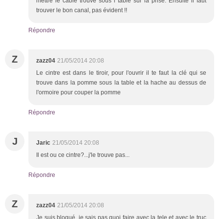
mettre le câble trouvé sous l table sur la prise. Ensuite il faut
trouver le bon canal, pas évident !!
Répondre
Z
zazz04
21/05/2014 20:08
Le cintre est dans le tiroir, pour l'ouvrir il te faut la clé qui se
trouve dans la pomme sous la table et la hache au dessus de
l'ormoire pour couper la pomme
Répondre
J
Jaric
21/05/2014 20:08
Il est ou ce cintre?...j'le trouve pas...
Répondre
Z
zazz04
21/05/2014 20:08
Je suis bloqué, je sais pas quoi faire avec la tele et avec le truc