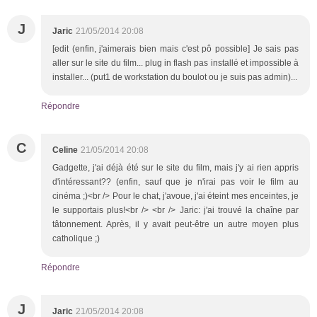
J
Jaric
21/05/2014 20:08
[edit (enfin, j'aimerais bien mais c'est pô possible] Je sais pas
aller sur le site du film... plug in flash pas installé et impossible à
installer... (put1 de workstation du boulot ou je suis pas admin)...
Répondre
C
Celine
21/05/2014 20:08
Gadgette, j'ai déjà été sur le site du film, mais j'y ai rien appris
d'intéressant?? (enfin, sauf que je n'irai pas voir le film au
cinéma ;)<br /> Pour le chat, j'avoue, j'ai éteint mes enceintes, je
le supportais plus!<br /> <br /> Jaric: j'ai trouvé la chaîne par
tâtonnement. Après, il y avait peut-être un autre moyen plus
catholique ;)
Répondre
J
Jaric
21/05/2014 20:08