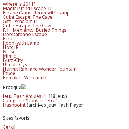
Where is 2011?
Magic Island Escape 10
Escape Game: Room with Lamp
Cube Escape: The Cave
Gift - Who am I?
Cube Escape: The Cave
F. H. Memento: Buried Things
Deretaraano Escape
Eien
Room with Lamp
Hotel R
Noise
Mimic
Burz-City
Usual Days
Hermit Rabi and Wonder Fountain
Etude
Remake - Who am I?
Pratique
Jeux Flash émulés
(1 418 jeux)
Catégorie "Dans le rétro"
Flashpoint
(archives jeux Flash Player)
Sites favoris
Cerkill