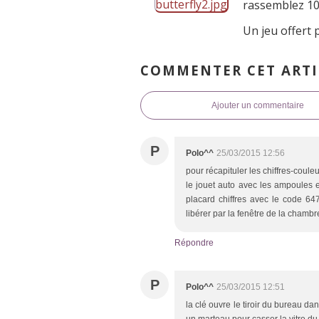
rassemblez 10
Un jeu offert
COMMENTER CET ARTI
Ajouter un commentaire
P
Polo^^
25/03/2015 12:56
pour récapituler les chiffres-co
le jouet auto avec les ampoules e
placard chiffres avec le code 647
libérer par la fenêtre de la chambre
Répondre
P
Polo^^
25/03/2015 12:51
la clé ouvre le tiroir du bureau da