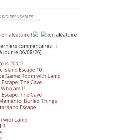
S INDISPENSABLES
ien aléatoire !
derniers commentaires
:
à jour le 06/08/26)
e is 2011?
c Island Escape 10
pe Game: Room with Lamp
 Escape: The Cave
- Who am I?
 Escape: The Cave
. Memento: Buried Things
taraano Escape
 with Lamp
l R
e
c