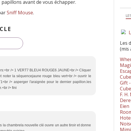
 papillons avant de vous échapper.
 par
Sniff Mouse
.
LE
CLE
L
Les 
(mis 
Wher
Magi
Esca
uleurs:<br /> 1 VERT7 BLEU4 ROUGE6 JAUNE<br /> Cliquer
Cube
t noter la séquencejaune rouge bleu vert<br /> ouvrir le
Gift 
1<br /> asperger l'araignée pour le dernier papillon.les
Cube
.<br /> fini
F. H
Dere
Eien
Room
Hote
Nois
ns la chambrela nouvelle clé ouvre un autre tiroir et donne
Mimi