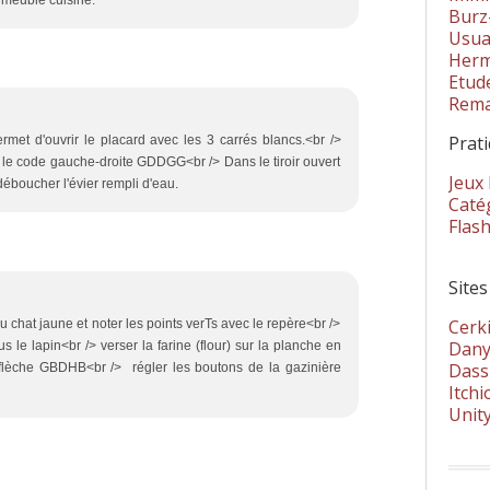
 meuble cuisine.
Burz
Usua
Herm
Etud
Rema
Prat
ermet d'ouvrir le placard avec les 3 carrés blancs.<br />
r le code gauche-droite GDDGG<br /> Dans le tiroir ouvert
Jeux
éboucher l'évier rempli d'eau.
Catég
Flas
Sites
Cerki
du chat jaune et noter les points verTs avec le repère<br />
Dany
s le lapin<br /> verser la farine (flour) sur la planche en
Dass
 flèche GBDHB<br /> régler les boutons de la gazinière
Itchi
Unit