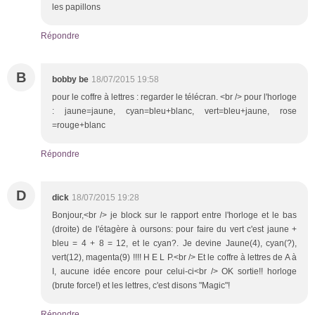
les papillons
Répondre
B
bobby be
18/07/2015 19:58
pour le coffre à lettres : regarder le télécran. <br /> pour l'horloge
: jaune=jaune, cyan=bleu+blanc, vert=bleu+jaune, rose
=rouge+blanc
Répondre
D
dick
18/07/2015 19:28
Bonjour,<br /> je block sur le rapport entre l'horloge et le bas
(droite) de l'étagère à oursons: pour faire du vert c'est jaune +
bleu = 4 + 8 = 12, et le cyan?. Je devine Jaune(4), cyan(?),
vert(12), magenta(9) !!!! H E L P.<br /> Et le coffre à lettres de A à
I, aucune idée encore pour celui-ci<br /> OK sortie!! horloge
(brute force!) et les lettres, c'est disons "Magic"!
Répondre