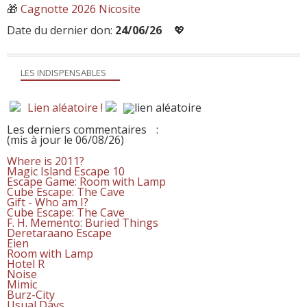
🎁
Cagnotte 2026 Nicosite
Date du dernier don:
24/06/26
💖
LES INDISPENSABLES
Lien aléatoire !
Les derniers commentaires
:
(mis à jour le 06/08/26)
Where is 2011?
Magic Island Escape 10
Escape Game: Room with Lamp
Cube Escape: The Cave
Gift - Who am I?
Cube Escape: The Cave
F. H. Memento: Buried Things
Deretaraano Escape
Eien
Room with Lamp
Hotel R
Noise
Mimic
Burz-City
Usual Days