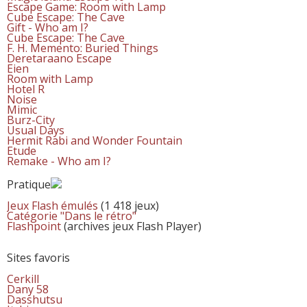
Escape Game: Room with Lamp
Cube Escape: The Cave
Gift - Who am I?
Cube Escape: The Cave
F. H. Memento: Buried Things
Deretaraano Escape
Eien
Room with Lamp
Hotel R
Noise
Mimic
Burz-City
Usual Days
Hermit Rabi and Wonder Fountain
Etude
Remake - Who am I?
Pratique
Jeux Flash émulés
(1 418 jeux)
Catégorie "Dans le rétro"
Flashpoint
(archives jeux Flash Player)
Sites favoris
Cerkill
Dany 58
Dasshutsu