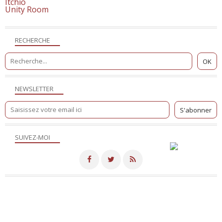
Itchio
Unity Room
RECHERCHE
NEWSLETTER
SUIVEZ-MOI
Merci de votre visite! - Hébergé par
Eklablog
Voir le profil de
NicoSite
sur le portail Eklablog
Top articles
Contact
Signaler un abus
C.G.U.
Cookies et données personnelles