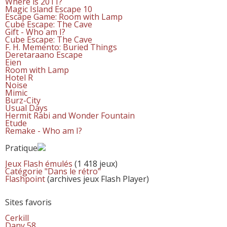
Where is 2011?
Magic Island Escape 10
Escape Game: Room with Lamp
Cube Escape: The Cave
Gift - Who am I?
Cube Escape: The Cave
F. H. Memento: Buried Things
Deretaraano Escape
Eien
Room with Lamp
Hotel R
Noise
Mimic
Burz-City
Usual Days
Hermit Rabi and Wonder Fountain
Etude
Remake - Who am I?
Pratique
Jeux Flash émulés
(1 418 jeux)
Catégorie "Dans le rétro"
Flashpoint
(archives jeux Flash Player)
Sites favoris
Cerkill
Dany 58