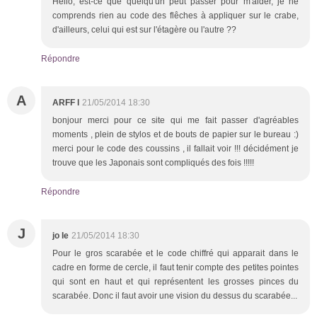
Hello, est-ce que quelqu'un peut passer pour m'aider, je ne
comprends rien au code des flêches à appliquer sur le crabe,
d'ailleurs, celui qui est sur l'étagère ou l'autre ??
Répondre
A
ARFF l
21/05/2014 18:30
bonjour merci pour ce site qui me fait passer d'agréables
moments , plein de stylos et de bouts de papier sur le bureau :)
merci pour le code des coussins , il fallait voir !!! décidément je
trouve que les Japonais sont compliqués des fois !!!!!
Répondre
J
jo le
21/05/2014 18:30
Pour le gros scarabée et le code chiffré qui apparait dans le
cadre en forme de cercle, il faut tenir compte des petites pointes
qui sont en haut et qui représentent les grosses pinces du
scarabée. Donc il faut avoir une vision du dessus du scarabée...