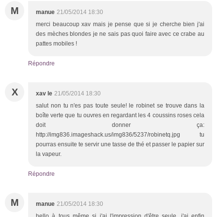
M
manue
21/05/2014 18:30
merci beaucoup xav mais je pense que si je cherche bien j'ai
des mèches blondes je ne sais pas quoi faire avec ce crabe au
pattes mobiles !
Répondre
X
xav le
21/05/2014 18:30
salut non tu n'es pas toute seule! le robinet se trouve dans la
boîte verte que tu ouvres en regardant les 4 coussins roses cela
doit donner ça:
http://img836.imageshack.us/img836/5237/robinetq.jpg tu
pourras ensuite te servir une tasse de thé et passer le papier sur
la vapeur.
Répondre
M
manue
21/05/2014 18:30
hello à tous même si j'ai l'impression d'être seule ,j'ai enfin