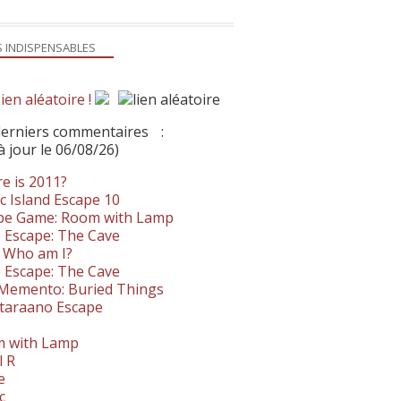
S INDISPENSABLES
ien aléatoire !
derniers commentaires
:
à jour le 06/08/26)
e is 2011?
c Island Escape 10
pe Game: Room with Lamp
 Escape: The Cave
- Who am I?
 Escape: The Cave
. Memento: Buried Things
taraano Escape
 with Lamp
l R
e
c