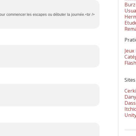
Burz
Usua
t pour commencer les escapes ou débuter la journée.<br />
Herm
Etud
Rema
Prat
Jeux
Catég
Flas
Sites
Cerki
Dany
Dass
Itchi
Unit