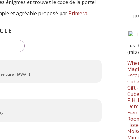
les énigmes et trouvez le code de la porte!
mple et agréable proposé par
Primera
.
LE
CLE
L
Les 
(mis 
Wher
Magi
Esca
n séjour à HAWAII !
Cube
Gift 
Cube
F. H
Dere
Eien
ée!
Room
Hote
Nois
Mimi