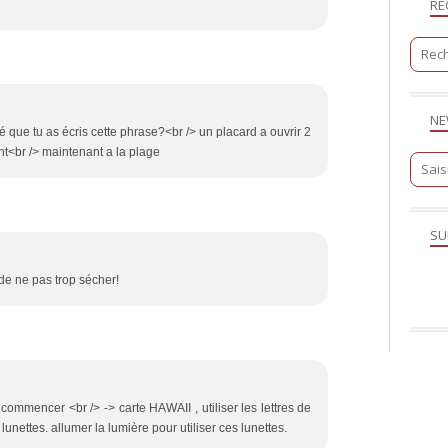
RE
NE
é que tu as écris cette phrase?<br /> un placard a ouvrir 2
nt<br /> maintenant a la plage
SU
 de ne pas trop sécher!
 commencer <br /> -> carte HAWAII , utiliser les lettres de
unettes. allumer la lumière pour utiliser ces lunettes.