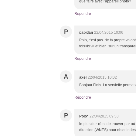
que faire avec l'appareil photo?
Répondre
P
papidan
22/04/2015 10:06
Polo, c'est pas de ta propre volont
fois<br /> et bien sur un transpare
Répondre
A
axel
22/04/2015 10:02
Bonjour Finis. La serviette permet
Répondre
P
Polo*
22/04/2015 09:53
le plus dur c'est de trouver par où
direction (WNES) pour obtenir des l