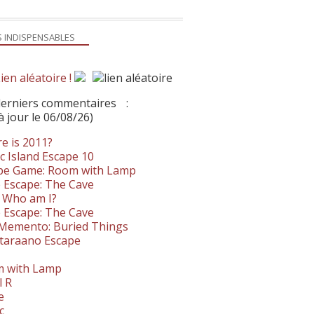
S INDISPENSABLES
ien aléatoire !
derniers commentaires
:
à jour le 06/08/26)
e is 2011?
c Island Escape 10
pe Game: Room with Lamp
 Escape: The Cave
- Who am I?
 Escape: The Cave
. Memento: Buried Things
taraano Escape
 with Lamp
l R
e
c