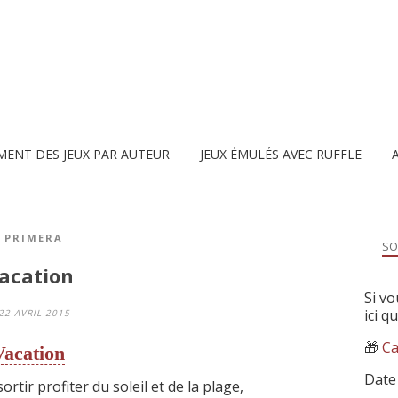
MENT DES JEUX PAR AUTEUR
JEUX ÉMULÉS AVEC RUFFLE
PRIMERA
SO
Vacation
Si vo
ici q
22 AVRIL 2015
🎁
Ca
acation
Date
ortir profiter du soleil et de la plage,