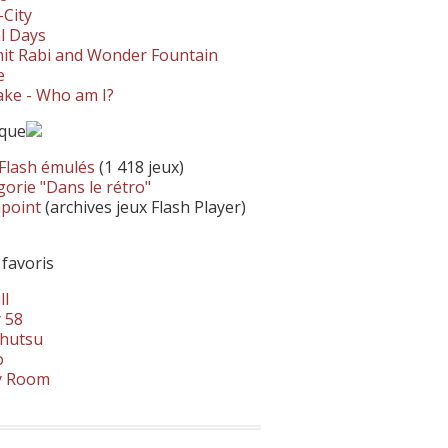
-City
l Days
it Rabi and Wonder Fountain
e
ke - Who am I?
ique
 Flash émulés
(1 418 jeux)
orie "Dans le rétro"
hpoint
(archives jeux Flash Player)
 favoris
ll
 58
hutsu
o
y Room