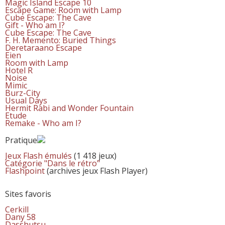
Magic Island Escape 10
Escape Game: Room with Lamp
Cube Escape: The Cave
Gift - Who am I?
Cube Escape: The Cave
F. H. Memento: Buried Things
Deretaraano Escape
Eien
Room with Lamp
Hotel R
Noise
Mimic
Burz-City
Usual Days
Hermit Rabi and Wonder Fountain
Etude
Remake - Who am I?
Pratique
Jeux Flash émulés
(1 418 jeux)
Catégorie "Dans le rétro"
Flashpoint
(archives jeux Flash Player)
Sites favoris
Cerkill
Dany 58
Dasshutsu