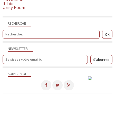
Itchio
Unity Room
RECHERCHE
NEWSLETTER
SUIVEZ-MOI
Merci de votre visite! - Hébergé par
Eklablog
Voir le profil de
NicoSite
sur le portail Eklablog
Top articles
Contact