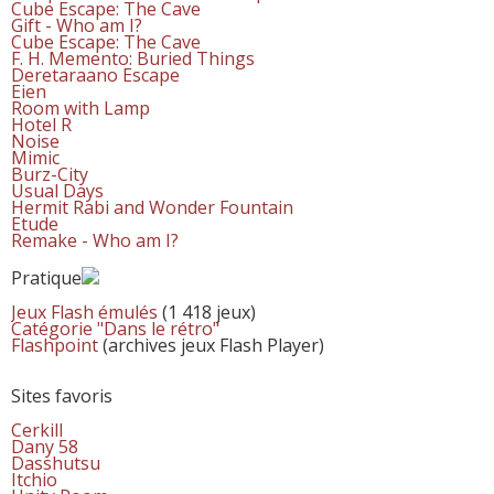
Cube Escape: The Cave
Gift - Who am I?
Cube Escape: The Cave
F. H. Memento: Buried Things
Deretaraano Escape
Eien
Room with Lamp
Hotel R
Noise
Mimic
Burz-City
Usual Days
Hermit Rabi and Wonder Fountain
Etude
Remake - Who am I?
Pratique
Jeux Flash émulés
(1 418 jeux)
Catégorie "Dans le rétro"
Flashpoint
(archives jeux Flash Player)
Sites favoris
Cerkill
Dany 58
Dasshutsu
Itchio