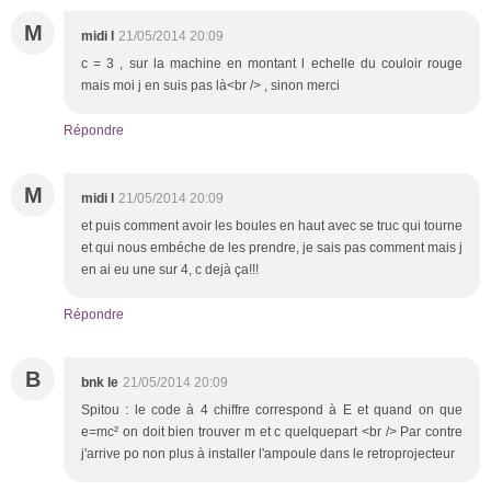
M
midi l
21/05/2014 20:09
c = 3 , sur la machine en montant l echelle du couloir rouge
mais moi j en suis pas là<br /> , sinon merci
Répondre
M
midi l
21/05/2014 20:09
et puis comment avoir les boules en haut avec se truc qui tourne
et qui nous embéche de les prendre, je sais pas comment mais j
en ai eu une sur 4, c dejà ça!!!
Répondre
B
bnk le
21/05/2014 20:09
Spitou : le code à 4 chiffre correspond à E et quand on que
e=mc² on doit bien trouver m et c quelquepart <br /> Par contre
j'arrive po non plus à installer l'ampoule dans le retroprojecteur