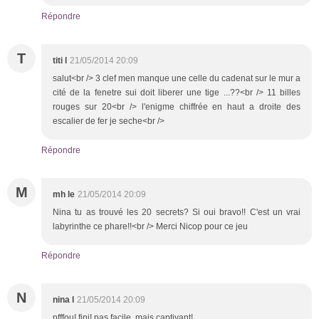
Répondre
T
titi l
21/05/2014 20:09
salut<br /> 3 clef men manque une celle du cadenat sur le mur a
cité de la fenetre sui doit liberer une tige ...??<br /> 11 billes
rouges sur 20<br /> l'enigme chiffrée en haut a droite des
escalier de fer je seche<br />
Répondre
M
mh le
21/05/2014 20:09
Nina tu as trouvé les 20 secrets? Si oui bravo!! C'est un vrai
labyrinthe ce phare!!<br /> Merci Nicop pour ce jeu
Répondre
N
nina l
21/05/2014 20:09
pfffou! fini! pas facile, mais captivant!