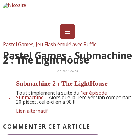
Pastel Games
,
Jeu Flash émulé avec Ruffle
Pastel Games - Submachine
2 : The LightHouse
21 MAI 2014
Submachine 2 : The LightHouse
Tout simplement la suite du
1er épisode
Submachine
... Alors que la 1ère version comportait
20 pièces, celle-ci en a 98 !!
Lien alternatif
COMMENTER CET ARTICLE