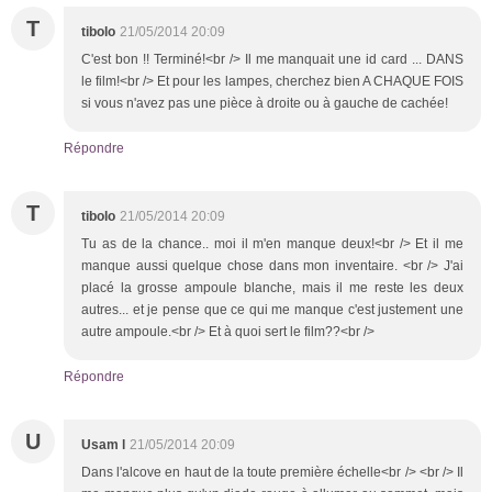
T
tibolo
21/05/2014 20:09
C'est bon !! Terminé!<br /> Il me manquait une id card ... DANS
le film!<br /> Et pour les lampes, cherchez bien A CHAQUE FOIS
si vous n'avez pas une pièce à droite ou à gauche de cachée!
Répondre
T
tibolo
21/05/2014 20:09
Tu as de la chance.. moi il m'en manque deux!<br /> Et il me
manque aussi quelque chose dans mon inventaire. <br /> J'ai
placé la grosse ampoule blanche, mais il me reste les deux
autres... et je pense que ce qui me manque c'est justement une
autre ampoule.<br /> Et à quoi sert le film??<br />
Répondre
U
Usam l
21/05/2014 20:09
Dans l'alcove en haut de la toute première échelle<br /> <br /> Il