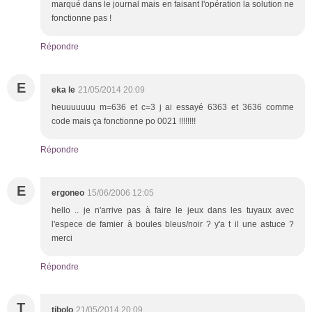
marqué dans le journal mais en faisant l'opération la solution ne
fonctionne pas !
Répondre
E
eka le
21/05/2014 20:09
heuuuuuuu m=636 et c=3 j ai essayé 6363 et 3636 comme
code mais ça fonctionne po 0021 !!!!!!!!
Répondre
E
ergoneo
15/06/2006 12:05
hello .. je n'arrive pas à faire le jeux dans les tuyaux avec
l'espece de famier à boules bleus/noir ? y'a t il une astuce ?
merci
Répondre
T
tibolo
21/05/2014 20:09