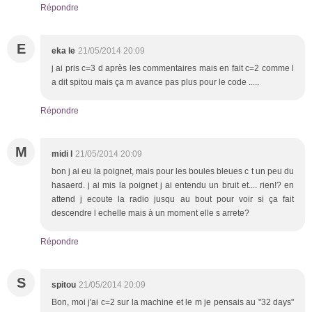
Répondre
E
eka le
21/05/2014 20:09
j ai pris c=3 d après les commentaires mais en fait c=2 comme l
a dit spitou mais ça m avance pas plus pour le code .....
Répondre
M
midi l
21/05/2014 20:09
bon j ai eu la poignet, mais pour les boules bleues c t un peu du
hasaerd. j ai mis la poignet j ai entendu un bruit et.... rien!? en
attend j ecoute la radio jusqu au bout pour voir si ça fait
descendre l echelle mais à un moment elle s arrete?
Répondre
S
spitou
21/05/2014 20:09
Bon, moi j'ai c=2 sur la machine et le m je pensais au "32 days"