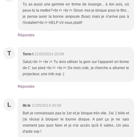
Tu as aussi une gemme en forme de losange... à ton avis, où
peux-tu la mettre?<br /> <br /> Sinon moi je bloque pour le film...
je pense avoir la bonne ampoule (fuse) mais je n'arrive pas à
l'installer!<br /> HELP s'il vous plait!!
Répondre
T
Torm l
21/05/2014 20:09
Salut,<br /> <br /> Tu dois utiliser la gem sur l'appareil en forme
de C sur pied.<br /> <br /> De mon cote, je cherche a allumer le
projecteur, une info svp :)
Répondre
L
lib le
21/05/2014 20:09
Bah je connaissais pas le 1er et je bloque très vite. J'ai 1 bille et
j'ai réussi à bloquer le tourne disque. A part ça je ne sais
vraiment pas quoi faire et je n'ai accès qu'à 6 salles...Un peu
d'aide svp !