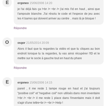
E
ergoneo
15/06/2006 14:20
je l'ai déjà fais ça !<br /> <br /> j'ai mis l'id en haut , ainsi que
l'ampoule blanche. J'ai résolu le code et l'espece de jeu avec
les 4 barres qui doivent arriver au centre .. mais là je bloque !
Répondre
O
osgor
21/05/2014 20:09
Alors il faut que tu regardes la vidéo et que tu cliques au bon
endroit lorsque tu la regardes, tu vas ainsi récupérer l'ID et le
mettre sur le socle à gauche tout en haut du phare
Répondre
E
ergoneo
15/06/2006 14:15
pareil , il me reste 1 lampe rouge en haut et j'ai toujours
"positive coil" et "negative coil" non utilisés dans mon inventaire
!<br /> <br /> il me reste 1 place dans l'inventaire mais il doit
s'agir d'une lettre<br /> <br /> Help !