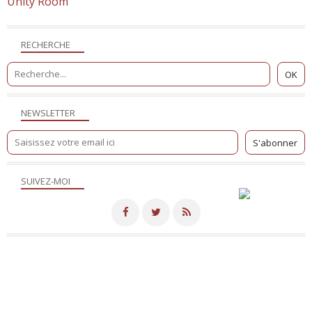
Unity Room
RECHERCHE
NEWSLETTER
SUIVEZ-MOI
Merci de votre visite! - Hébergé par
Eklablog
Voir le profil de
NicoSite
sur le portail Eklablog
Top articles
Contact
Signaler un abus
C.G.U.
Cookies et données personnelles
Préférences cookies