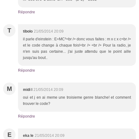
Répondre
T
tibolo
21/05/2014 20:09
il parle d'einstein : E=MC²<br /> donc vous faites : m x c x c<br />
et le code change à chaque fois!<br /> <br /> Pour la radio, je
n'en suis pas certaine... j'ai juste attendu que le point aille
jusqu'au bout..
Répondre
M
midi l
21/05/2014 20:09
oui et j en ai meme une troisieme genre blanche! et comment
trouver le code?
Répondre
E
eka le
21/05/2014 20:09