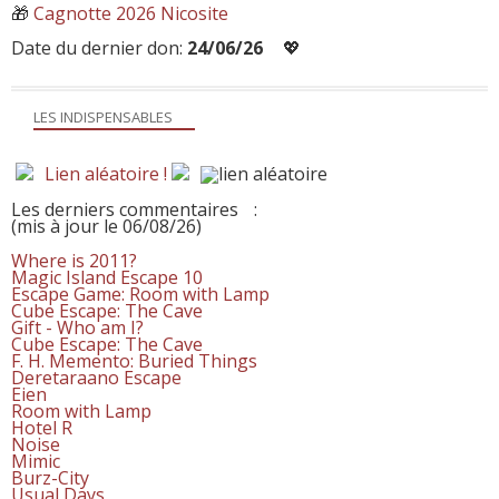
🎁
Cagnotte 2026 Nicosite
Date du dernier don:
24/06/26
💖
LES INDISPENSABLES
Lien aléatoire !
Les derniers commentaires
:
(mis à jour le 06/08/26)
Where is 2011?
Magic Island Escape 10
Escape Game: Room with Lamp
Cube Escape: The Cave
Gift - Who am I?
Cube Escape: The Cave
F. H. Memento: Buried Things
Deretaraano Escape
Eien
Room with Lamp
Hotel R
Noise
Mimic
Burz-City
Usual Days