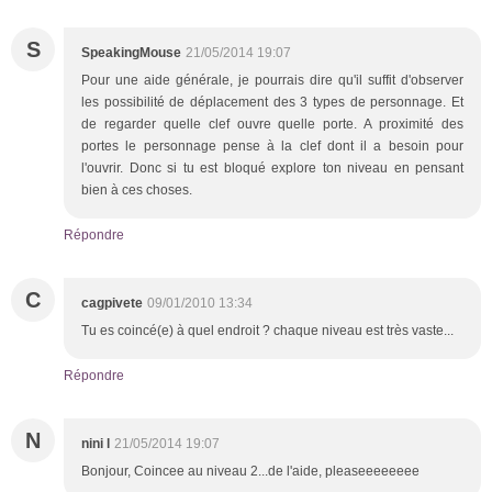
S
SpeakingMouse
21/05/2014 19:07
Pour une aide générale, je pourrais dire qu'il suffit d'observer
les possibilité de déplacement des 3 types de personnage. Et
de regarder quelle clef ouvre quelle porte. A proximité des
portes le personnage pense à la clef dont il a besoin pour
l'ouvrir. Donc si tu est bloqué explore ton niveau en pensant
bien à ces choses.
Répondre
C
cagpivete
09/01/2010 13:34
Tu es coincé(e) à quel endroit ? chaque niveau est très vaste...
Répondre
N
nini l
21/05/2014 19:07
Bonjour, Coincee au niveau 2...de l'aide, pleaseeeeeeee