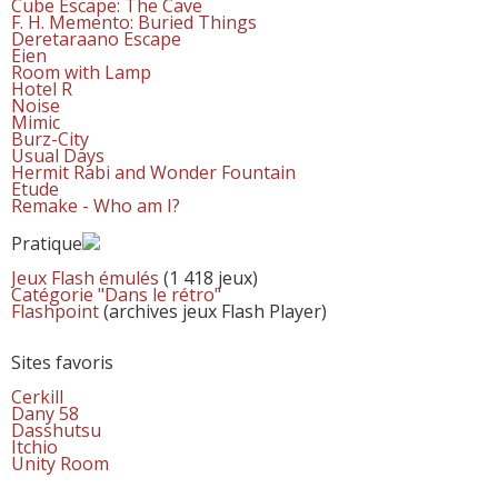
Cube Escape: The Cave
F. H. Memento: Buried Things
Deretaraano Escape
Eien
Room with Lamp
Hotel R
Noise
Mimic
Burz-City
Usual Days
Hermit Rabi and Wonder Fountain
Etude
Remake - Who am I?
Pratique
Jeux Flash émulés
(1 418 jeux)
Catégorie "Dans le rétro"
Flashpoint
(archives jeux Flash Player)
Sites favoris
Cerkill
Dany 58
Dasshutsu
Itchio
Unity Room