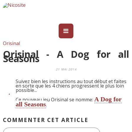
Orisinal
Orisinal - A Dog for all
Seasons
21 MAI 2014
Suivez bien les instructions au tout début et faites
en sorte que les 4 chiens progressent le plus loin
possible...
A Dog for
Ce nouveau jeu Orisinal se nomme:
all Seasons
.
COMMENTER CET ARTICLE