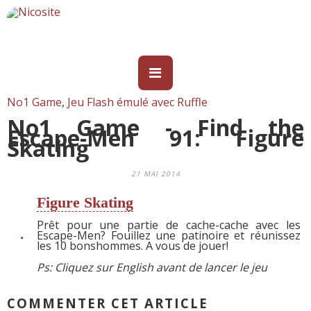
No1 Game
,
Jeu Flash émulé avec Ruffle
No1 Game - Find the
Escape-Men 91: Figure
Skating
21 MAI 2014
Figure Skating
Prêt pour une partie de cache-cache avec les
Escape-Men? Fouillez une patinoire et réunissez
les 10 bonshommes. A vous de jouer!
Ps: Cliquez sur English avant de lancer le jeu
COMMENTER CET ARTICLE