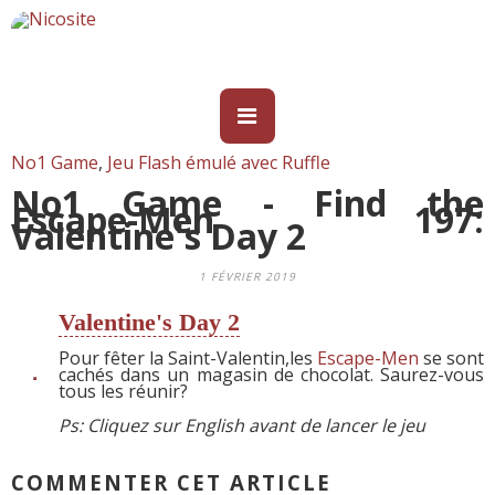
No1 Game
,
Jeu Flash émulé avec Ruffle
No1 Game - Find the
Escape-Men 197:
Valentine's Day 2
1 FÉVRIER 2019
Valentine's Day 2
Pour fêter la Saint-Valentin,les
Escape-Men
se sont
cachés dans un magasin de chocolat. Saurez-vous
tous les réunir?
Ps: Cliquez sur English avant de lancer le jeu
COMMENTER CET ARTICLE