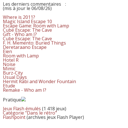
Les derniers commentaires
:
(mis à jour le 06/08/26)
Where is 2011?
Magic Island Escape 10
Escape Game: Room with Lamp
Cube Escape: The Cave
Gift - Who am I?
Cube Escape: The Cave
F. H. Memento: Buried Things
Deretaraano Escape
Eien
Room with Lamp
Hotel R
Noise
Mimic
Burz-City
Usual Days
Hermit Rabi and Wonder Fountain
Etude
Remake - Who am I?
Pratique
Jeux Flash émulés
(1 418 jeux)
Catégorie "Dans le rétro"
Flashpoint
(archives jeux Flash Player)