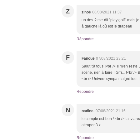
Z
zinoé
08/08/2021 11:37
un des ? me dit "play golf" mais j
à gauche là où est le drapeau
Répondre
F
Fanoue
07/08/2021 23:21
Salut t'à tous !<br /> Il m'en reste 
scène, rien à faire ! Grrr... !<br />
<br /> Univers sympa malgré tout. 
Répondre
N
nadine.
07/08/2021 21:16
le compte est bon ! <br /> la tv are
attraper 3 x
Répondre