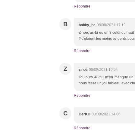
Répondre
B
bobby_be
08/08/2021 17:19
Zinoé, as-tu eu en 3 celui du hau
? c'étaient les moins évidents pour
Répondre
Z
zinoé
08/08/2021 16:54
Toujours 48/50 m'en manque un en 
nous fasse un joli tableau avec c
Répondre
C
CerKill
08/08/2021 14:00
Répondre