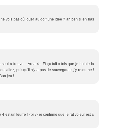
e ne vois pas où jouer au golf une idée ? ah ben si en bas
1 seul à trouver... Area 4... Et ça fait x fois que je balaie la
 Bon, allez, puisqu'il n'y a pas de sauvegarde, j'y retourne !
Bon jeu !
a 4 est un leurre ! <br /> je confirme que le rat voleur est à