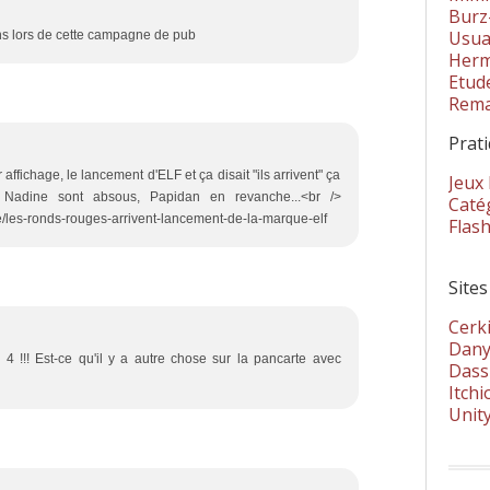
Burz
Usua
0 ans lors de cette campagne de pub
Herm
Etud
Rema
Prat
ffichage, le lancement d'ELF et ça disait "ils arrivent" ça
Jeux
 Nadine sont absous, Papidan en revanche...<br />
Catég
ge/les-ronds-rouges-arrivent-lancement-de-la-marque-elf
Flas
Sites
Cerki
Dany
4 !!! Est-ce qu'il y a autre chose sur la pancarte avec
Dass
Itchi
Unit