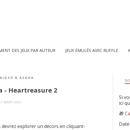
MENT DES JEUX PAR AUTEUR
JEUX ÉMULÉS AVEC RUFFLE
AIGYO & ASAHA
SO
 - Heartreasure 2
Si vo
ici q
7 AOÛT 2021
🎁
Ca
Date
s devrez explorer un décors en cliquant-