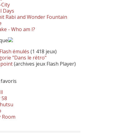
-City
l Days
it Rabi and Wonder Fountain
e
ke - Who am I?
ique
 Flash émulés
(1 418 jeux)
orie "Dans le rétro"
hpoint
(archives jeux Flash Player)
 favoris
ll
 58
hutsu
o
y Room