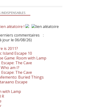
S INDISPENSABLES
ien aléatoire !
derniers commentaires
:
à jour le 06/08/26)
e is 2011?
c Island Escape 10
pe Game: Room with Lamp
 Escape: The Cave
- Who am I?
 Escape: The Cave
. Memento: Buried Things
taraano Escape
 with Lamp
l R
e
c