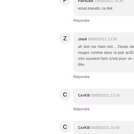
P
PaPiDaN
10/08/2021 14:34
essai pseudo, ca dek
Répondre
Z
zinoé
09/08/2021 13:58
ah ben oui mais non... J'avais 
rouges comme dans la pub qu'ELF
s'en souvient hein (c'est pour un 
être
Répondre
C
CerKill
09/08/2021 13:19
Répondre
C
CerKill
09/08/2021 10:40