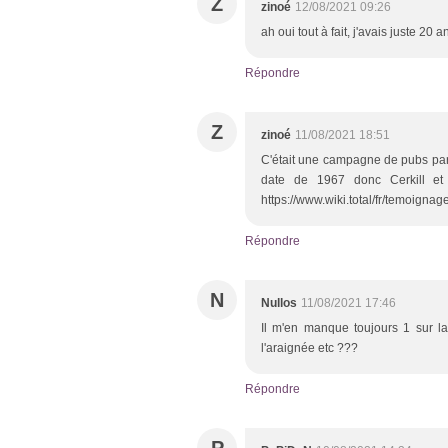
Z
zinoé
12/08/2021 09:26
ah oui tout à fait, j'avais juste 2
Répondre
Z
zinoé
11/08/2021 18:51
C'était une campagne de pubs par a
date de 1967 donc Cerkill et
https://www.wiki.total/fr/temoigna
Répondre
N
Nullos
11/08/2021 17:46
Il m'en manque toujours 1 sur la 
l'araignée etc ???
Répondre