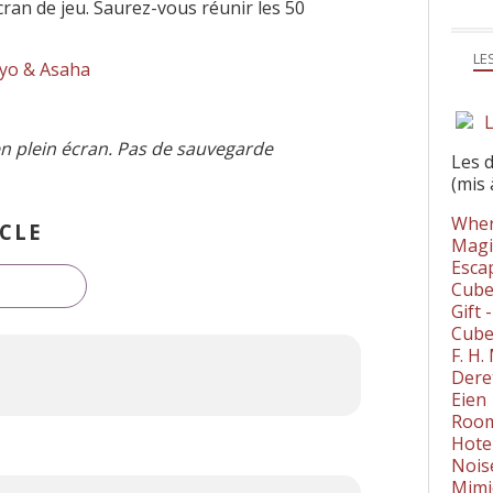
écran de jeu. Saurez-vous réunir les 50
LE
yo & Asaha
L
n plein écran. Pas de sauvegarde
Les 
(mis 
Wher
CLE
Magi
Esca
Cube
Gift 
Cube
F. H
Dere
Eien
Room
Hote
Nois
Mimi