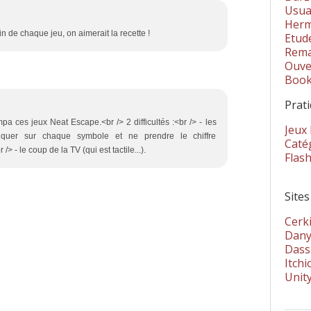
Usua
Herm
n de chaque jeu, on aimerait la recette !
Etud
Rema
Ouver
Book
Prat
pa ces jeux Neat Escape.<br /> 2 difficultés :<br /> - les
Jeux
iquer sur chaque symbole et ne prendre le chiffre
Catég
 - le coup de la TV (qui est tactile...).
Flas
Sites
Cerki
Dany
Dass
Itchi
Unit