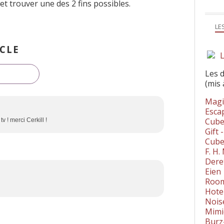
et trouver une des 2 fins possibles.
LE
CLE
L
Les 
(mis 
Magi
Esca
Cube
tv ! merci Cerkill !
Gift 
Cube
F. H
Dere
Eien
Room
Hote
Nois
Mimi
Burz