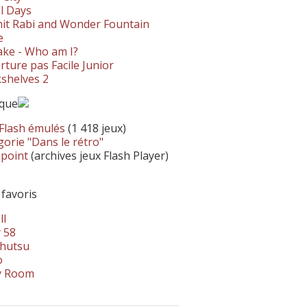
l Days
it Rabi and Wonder Fountain
e
ke - Who am I?
ture pas Facile Junior
shelves 2
ique
 Flash émulés
(1 418 jeux)
orie "Dans le rétro"
hpoint
(archives jeux Flash Player)
 favoris
ll
 58
hutsu
o
y Room