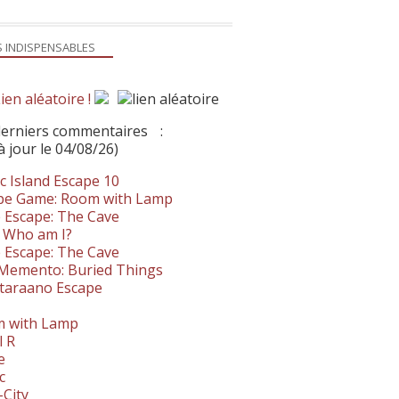
S INDISPENSABLES
ien aléatoire !
derniers commentaires
:
à jour le 04/08/26)
c Island Escape 10
pe Game: Room with Lamp
 Escape: The Cave
- Who am I?
 Escape: The Cave
. Memento: Buried Things
taraano Escape
 with Lamp
l R
e
c
-City