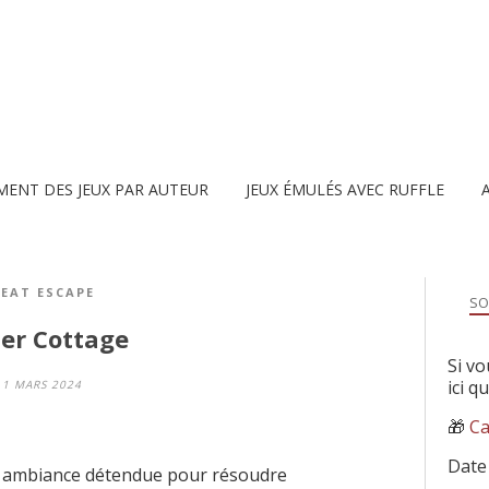
MENT DES JEUX PAR AUTEUR
JEUX ÉMULÉS AVEC RUFFLE
EAT ESCAPE
SO
er Cottage
Si vo
ici q
1 MARS 2024
🎁
Ca
Date
ne ambiance détendue pour résoudre