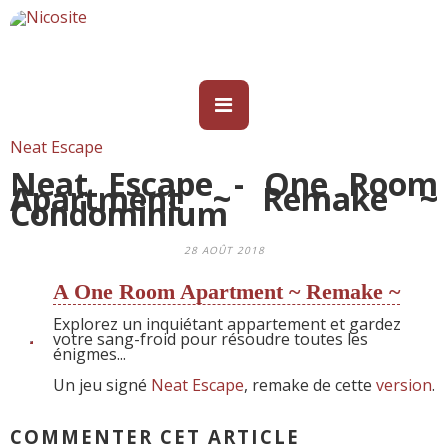
Neat Escape
Neat Escape - One Room
Apartment ~ Remake ~
Condominium
28 AOÛT 2018
A One Room Apartment ~ Remake ~
Explorez un inquiétant appartement et gardez
votre sang-froid pour résoudre toutes les
énigmes...
Un jeu signé
Neat Escape
, remake de cette
version
.
COMMENTER CET ARTICLE