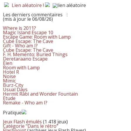
Lien aléatoire !
Les derniers commentaires
:
(mis à jour le 06/08/26)
Where is 2011?
Magic Island Escape 10
Escape Game: Room with Lamp
Cube Escape: The Cave
Gift - Who am I?
Cube Escape: The Cave
F. H. Memento: Buried Things
Deretaraano Escape
Eien
Room with Lamp
Hotel R
Noise
Mimic
Burz-City
Usual Days
Hermit Rabi and Wonder Fountain
Etude
Remake - Who am I?
Pratique
Jeux Flash émulés
(1 418 jeux)
Catégorie "Dans le rétro"
Flashpoint
(archives jeux Flash Player)