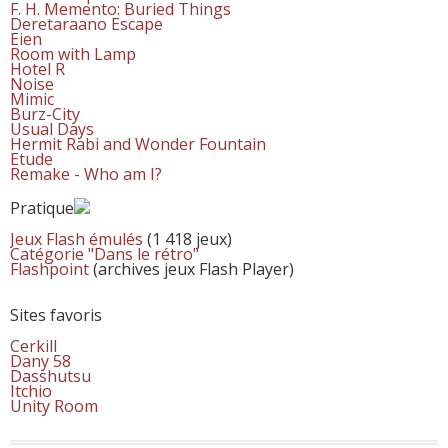
F. H. Memento: Buried Things
Deretaraano Escape
Eien
Room with Lamp
Hotel R
Noise
Mimic
Burz-City
Usual Days
Hermit Rabi and Wonder Fountain
Etude
Remake - Who am I?
Pratique
Jeux Flash émulés
(1 418 jeux)
Catégorie "Dans le rétro"
Flashpoint
(archives jeux Flash Player)
Sites favoris
Cerkill
Dany 58
Dasshutsu
Itchio
Unity Room