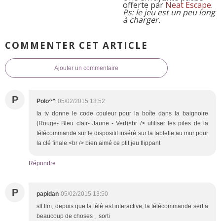
offerte par
Neat Escape
.
Ps: le jeu est un peu long
à charger.
COMMENTER CET ARTICLE
Ajouter un commentaire
P
Polo^^
05/02/2015 13:52
la tv donne le code couleur pour la boîte dans la baignoire
(Rouge- Bleu clair- Jaune - Vert)<br /> utiliser les piles de la
télécommande sur le dispositif inséré sur la tablette au mur pour
la clé finale.<br /> bien aimé ce ptit jeu flippant
Répondre
P
papidan
05/02/2015 13:50
slt tlm, depuis que la télé est interactive, la télécommande sert a
beaucoup de choses , sorti