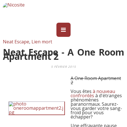
Neat Escape
,
Lien mort
Neat Escape - A One Room
Apartment 2
5 FÉVRIER 2015
A One Room Apartment
2
Vous êtes
à nouveau
confrontés
à d'étranges
phénomènes
paranormaux. Saurez-
vous garder votre sang-
froid pour vous
échapper?
Une effrayante pause