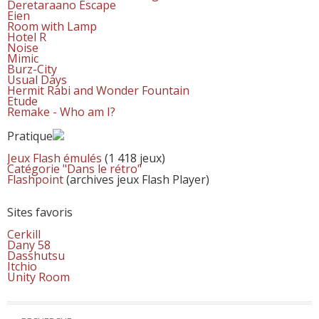
Deretaraano Escape
Eien
Room with Lamp
Hotel R
Noise
Mimic
Burz-City
Usual Days
Hermit Rabi and Wonder Fountain
Etude
Remake - Who am I?
Pratique
Jeux Flash émulés
(1 418 jeux)
Catégorie "Dans le rétro"
Flashpoint
(archives jeux Flash Player)
Sites favoris
Cerkill
Dany 58
Dasshutsu
Itchio
Unity Room