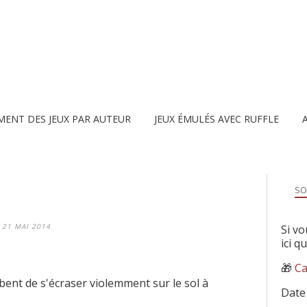
MENT DES JEUX PAR AUTEUR
JEUX ÉMULÉS AVEC RUFFLE
SO
21 MAI 2014
Si vo
ici q
🎁
Ca
ent de s'écraser violemment sur le sol à
Date