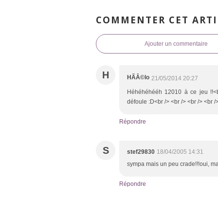
COMMENTER CET ARTI
Ajouter un commentaire
H
HÃÂ©lo
21/05/2014 20:27
Héhéhéhééh 12010 à ce jeu !!<br
défoule :D<br /> <br /> <br /> <br />
Répondre
S
stef29830
18/04/2005 14:31
sympa mais un peu crade!!!oui, mai
Répondre