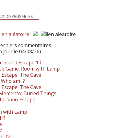
S INDISPENSABLES
ien aléatoire !
derniers commentaires
:
à jour le 04/08/26)
c Island Escape 10
pe Game: Room with Lamp
 Escape: The Cave
- Who am I?
 Escape: The Cave
. Memento: Buried Things
taraano Escape
 with Lamp
l R
e
c
-City