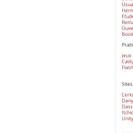
Usua
Herm
Etud
Rema
Ouver
Book
Prat
Jeux
Catég
Flas
Sites
Cerki
Dany
Dass
Itchi
Unit