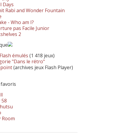
l Days
it Rabi and Wonder Fountain
e
ke - Who am I?
ture pas Facile Junior
shelves 2
ique
 Flash émulés
(1 418 jeux)
orie "Dans le rétro"
hpoint
(archives jeux Flash Player)
 favoris
ll
 58
hutsu
o
y Room