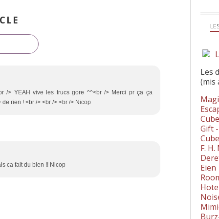
CLE
LE
L
Les 
(mis 
 /> YEAH vive les trucs gore ^^<br /> Merci pr ça ça
Magi
 de rien ! <br /> <br /> <br /> Nicop
Esca
Cube
Gift 
Cube
F. H
Dere
s ca fait du bien !! Nicop
Eien
Room
Hote
Nois
Mimi
Burz