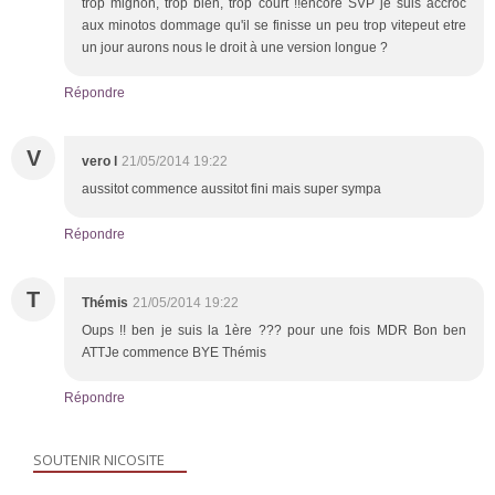
trop mignon, trop bien, trop court !!encore SVP je suis accroc
aux minotos dommage qu'il se finisse un peu trop vitepeut etre
un jour aurons nous le droit à une version longue ?
Répondre
V
vero l
21/05/2014 19:22
aussitot commence aussitot fini mais super sympa
Répondre
T
Thémis
21/05/2014 19:22
Oups !! ben je suis la 1ère ??? pour une fois MDR Bon ben
ATTJe commence BYE Thémis
Répondre
SOUTENIR NICOSITE