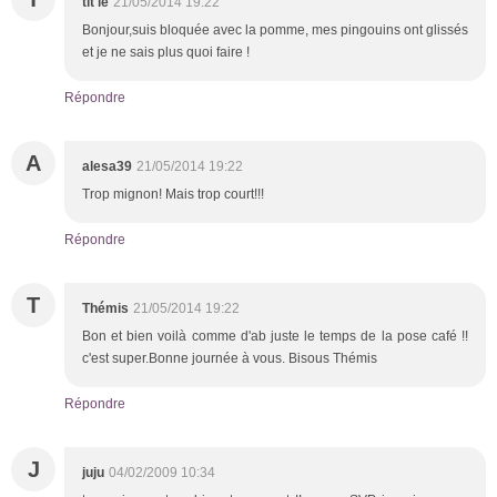
tit le
21/05/2014 19:22
Bonjour,suis bloquée avec la pomme, mes pingouins ont glissés
et je ne sais plus quoi faire !
Répondre
A
alesa39
21/05/2014 19:22
Trop mignon! Mais trop court!!!
Répondre
T
Thémis
21/05/2014 19:22
Bon et bien voilà comme d'ab juste le temps de la pose café !!
c'est super.Bonne journée à vous. Bisous Thémis
Répondre
J
juju
04/02/2009 10:34