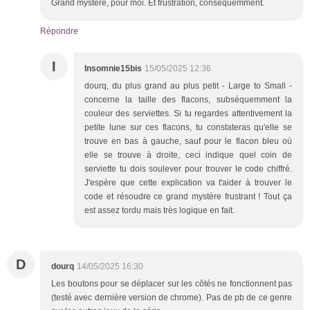
Grand mystère, pour moi. Et frustration, conséquemment.
Répondre
I
Insomnie15bis
15/05/2025 12:36
dourq, du plus grand au plus petit - Large to Small -
concerne la taille des flacons, subséquemment la
couleur des serviettes. Si tu regardes attentivement la
petite lune sur ces flacons, tu constateras qu'elle se
trouve en bas à gauche, sauf pour le flacon bleu où
elle se trouve à droite, ceci indique quel coin de
serviette tu dois soulever pour trouver le code chiffré.
J'espère que cette explication va t'aider à trouver le
code et résoudre ce grand mystère frustrant ! Tout ça
est assez tordu mais très logique en fait.
D
dourq
14/05/2025 16:30
Les boutons pour se déplacer sur les côtés ne fonctionnent pas
(testé avec dernière version de chrome). Pas de pb de ce genre