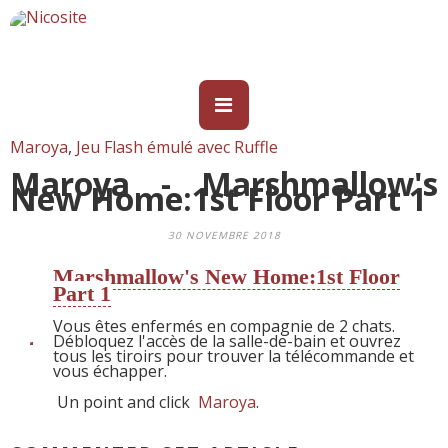
Maroya
,
Jeu Flash émulé avec Ruffle
Maroya - Marshmallow's
New Home:1st Floor Part 1
30 NOVEMBRE 2018
Marshmallow's New Home:1st Floor
Part 1
Vous êtes enfermés en compagnie de 2 chats.
Débloquez l'accès de la salle-de-bain et ouvrez
tous les tiroirs pour trouver la télécommande et
vous échapper.
Un point and click
Maroya
.