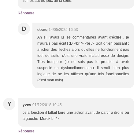
sur les autres jeux de la série.
Répondre
D
dourq
14/05/2025 16:53
Ah si j'avais lu les commentaires avant d'écrire... je
n'aurais pas écrit ! :D <br /> <br /> Soit dit en passant :
afficher des flèches alors qu'elles ne fonctionnent pas
tout de suite, c'est une vraie maladresse de design.
Très trompeur (je ne suis pas le premier à avoir
suspecté un dysfonctionnement). Il serait bien plus
logique de ne les afficher qu'une fois fonctionnelles
(c'est mon avis).
Y
yves
01/12/2018 10:45
cela fonction il fallait faire une action avant de partir a droite ou
a gauche Merci<br />
Répondre