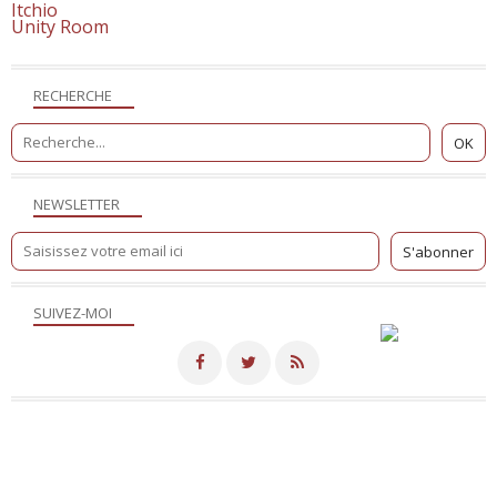
Itchio
Unity Room
RECHERCHE
NEWSLETTER
SUIVEZ-MOI
Merci de votre visite! - Hébergé par
Eklablog
Voir le profil de
NicoSite
sur le portail Eklablog
Top articles
Contact