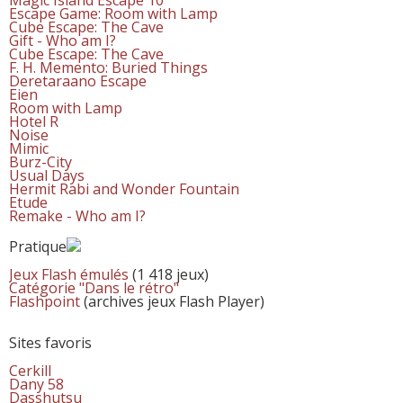
Escape Game: Room with Lamp
Cube Escape: The Cave
Gift - Who am I?
Cube Escape: The Cave
F. H. Memento: Buried Things
Deretaraano Escape
Eien
Room with Lamp
Hotel R
Noise
Mimic
Burz-City
Usual Days
Hermit Rabi and Wonder Fountain
Etude
Remake - Who am I?
Pratique
Jeux Flash émulés
(1 418 jeux)
Catégorie "Dans le rétro"
Flashpoint
(archives jeux Flash Player)
Sites favoris
Cerkill
Dany 58
Dasshutsu