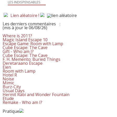
LES INDISPENSABLES
Lien aléatoire !
Les derniers commentaires
:
(mis à jour le 06/08/26)
Where is 2011?
Magic Island Escape 10
Escape Game: Room with Lamp
Cube Escape: The Cave
Gift - Who am I?
Cube Escape: The Cave
F. H. Memento: Buried Things
Deretaraano Escape
Eien
Room with Lamp
Hotel R
Noise
Mimic
Burz-City
Usual Days
Hermit Rabi and Wonder Fountain
Etude
Remake - Who am I?
Pratique