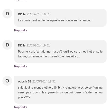
D
DD le
21/05/2014 19:51
La souris peut sauter lorsqu'elle se trouve sur la lampe...
Répondre
D
DD le
21/05/2014 19:51
Pour le cerf, j'ai tatonner jusqu'à qu'il ouvre un oeil et ensuite
l'autre, commence par un seul côté peut être...
Répondre
O
oupsla 59
21/05/2014 19:51
salut tout le monde et help !!!<br /> je galère avec ce cerf qui ne
veux pas ouvrir les yeux<br /> quiqui peux m'aider sy ou
plait????
Répondre