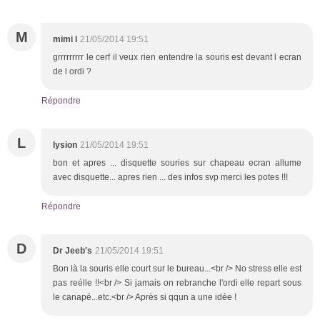
M
mimi l
21/05/2014 19:51
grrrrrrrrr le cerf il veux rien entendre la souris est devant l ecran
de l ordi ?
Répondre
L
lysion
21/05/2014 19:51
bon et apres ... disquette souries sur chapeau ecran allume
avec disquette... apres rien ... des infos svp merci les potes !!!
Répondre
D
Dr Jeeb's
21/05/2014 19:51
Bon là la souris elle court sur le bureau...<br /> No stress elle est
pas reélle !!<br /> Si jamais on rebranche l'ordi elle repart sous
le canapé...etc.<br /> Après si qqun a une idée !