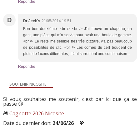
Répondre
D
Dr Jeeb's
21/05/2014 19:51
Bon ben deuxième...<br /> <br /> J'ai trouvé un chapeau, un
gant, une pièce qui m'a servie pour avoir une boule de gomme.
<br /> Le reste me semble très très bizzare, y'a pas beaucoup
de possibilités de clic...<br /> Les cornes du cerf bougent de
plein de facons différentes, il faut surrement une combinaison...
Répondre
SOUTENIR NICOSITE
Si vous souhaitez me soutenir, c'est par ici que ça se
passe 😘
🎁
Cagnotte 2026 Nicosite
Date du dernier don:
24/06/26
💖