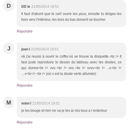
D
DD le
21/05/2014 19:51
Il faut d'abord que le cerf ouvre les yeux, ensuite tu diriges les
bois vers l'intérieur, les bois du bas doivent se toucher.
Répondre
J
joan l
21/05/2014 19:51
ok j'ai reussi à ouvrir le coffre où se trouve la disquette.<br /> Il
faut juste reproduire le dessin du tableau avec les diodes, ce
qui donne<br /> vvv..<br /> vvv..<br /> vvvv.<br /> ...v.<br />
....v<br /> <br /> (où v est la diode verte allumée)
Répondre
M
mimi l
21/05/2014 19:51
je les bouge et rien ne va je les ai mis tous a l enterieur
Répondre