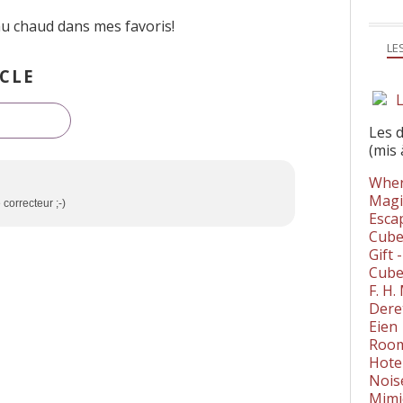
au chaud dans mes favoris!
LE
CLE
L
Les 
(mis 
Wher
Magi
 correcteur ;-)
Esca
Cube
Gift 
Cube
F. H
Dere
Eien
Room
Hote
Nois
Mimi