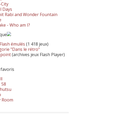
-City
l Days
it Rabi and Wonder Fountain
e
ke - Who am I?
ique
 Flash émulés
(1 418 jeux)
orie "Dans le rétro"
hpoint
(archives jeux Flash Player)
 favoris
ll
 58
hutsu
o
y Room