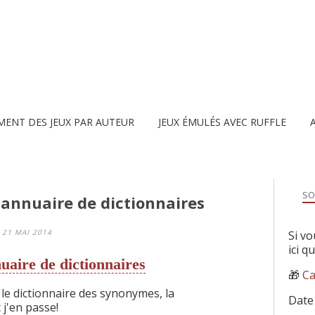
MENT DES JEUX PAR AUTEUR
JEUX ÉMULÉS AVEC RUFFLE
SO
: annuaire de dictionnaires
21 MAI 2014
Si vo
ici q
uaire de dictionnaires
🎁
Ca
 le dictionnaire des synonymes, la
Date
 j'en passe!