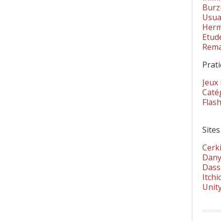
Burz
Usua
Herm
Etud
Rema
Prat
Jeux
Catég
Flas
Sites
Cerki
Dany
Dass
Itchi
Unit