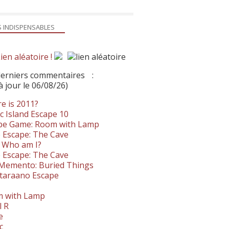
S INDISPENSABLES
ien aléatoire !
derniers commentaires
:
à jour le 06/08/26)
e is 2011?
c Island Escape 10
pe Game: Room with Lamp
 Escape: The Cave
- Who am I?
 Escape: The Cave
. Memento: Buried Things
taraano Escape
 with Lamp
l R
e
c