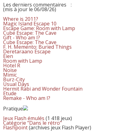
Les derniers commentaires
:
(mis à jour le 06/08/26)
Where is 2011?
Magic Island Escape 10
Escape Game: Room with Lamp
Cube Escape: The Cave
Gift - Who am I?
Cube Escape: The Cave
F. H. Memento: Buried Things
Deretaraano Escape
Eien
Room with Lamp
Hotel R
Noise
Mimic
Burz-City
Usual Days
Hermit Rabi and Wonder Fountain
Etude
Remake - Who am I?
Pratique
Jeux Flash émulés
(1 418 jeux)
Catégorie "Dans le rétro"
Flashpoint
(archives jeux Flash Player)