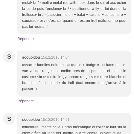
métal<br /> mettre metal rod with hook dans le sol et accrocher
la corde puis l'enclume<br /> positionner willy et lui donner la
trollesse<br /> (associer melon + balai + carotte + concombre +
saucisse)<br /> c'est sûr quand on est un troll mâle, on ne peut
pas lui résister !
Répondre
S
scoubidou
15/12/2016 14:04
associer lunettes noires + casquette + badge = costume police.
vue voiture rouge : se mettre près de la poubelle et mettre le
costume.<br /> mettre le gyrophare rouge sur voiture blanche et
brancher à la batterie du troll (faut encore que j'arrive à le
passer...)
Répondre
S
scoubidou
15/12/2016 14:01
minotaure : mettre colle + bras mécanique et coller le tout sur la
croix grâce au tabouret. mettre la vitre contre l'ouverture de G.