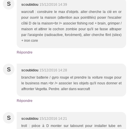
S
scoubidou
15/12/2016 14:39
warcraft : construire le max d'objets. aller cherche la clé en or
pour ouvrir la maison (attention aux pointillés) poser l'escalier
côté D de la maison<br /> associer fishing rod + brain, grimper /
maison et attirer le cochon zombie pour qu'il se fasse attraper
par l'araignée (radioactive, forcément), aller cherche flint (silex)
+ iron core
Répondre
S
scoubidou
15/12/2016 14:28
brancher batterie / gyro rouge et prendre la voiture rouge pour
le business man.<br /> associer les objets qu'il nous donner et
affronter Vegetta. Perdre. aller dans warcraft
Répondre
S
scoubidou
15/12/2016 14:21
troll : pièce à D monter sur tabouret pour installer tube en