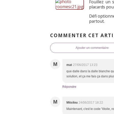
Fouillez un 
placards pour
Défi optionn
partout.
COMMENTER CET ARTI
Ajouter un commentaire
M
mat
27/06/2017 13:23
que dalle dans la dalle blanche qu
solution, et ça me fais ça dans pl
Répondre
M
Mitsilou
24/06/2017 18:22
Maintenant, c'est le code "étoile, 