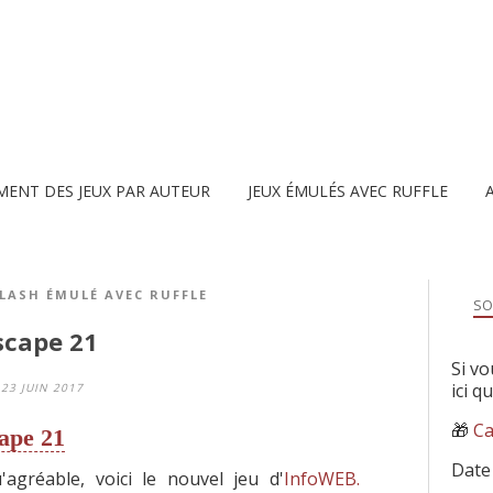
MENT DES JEUX PAR AUTEUR
JEUX ÉMULÉS AVEC RUFFLE
FLASH ÉMULÉ AVEC RUFFLE
SO
scape 21
Si vo
ici q
23 JUIN 2017
🎁
Ca
ape 21
Date
u'agréable, voici le nouvel jeu d'
InfoWEB.