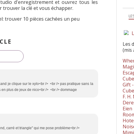
studio d'enregistrement et ouvrez tous les
 trouver la clé et vous échapper.
LE
el: trouver 10 pièces cachées un peu
L
CLE
Les 
(mis 
Wher
Magi
Esca
Cube
Gift 
and je clique sur le xylo<br /> <br /> pas pratique sans la
Cube
us en plus de jeux de nico<br /> <br /> dommage
F. H
Dere
Eien
Room
Hote
Nois
rond, carré et triangle" qui me pose problème<br />
Mimi