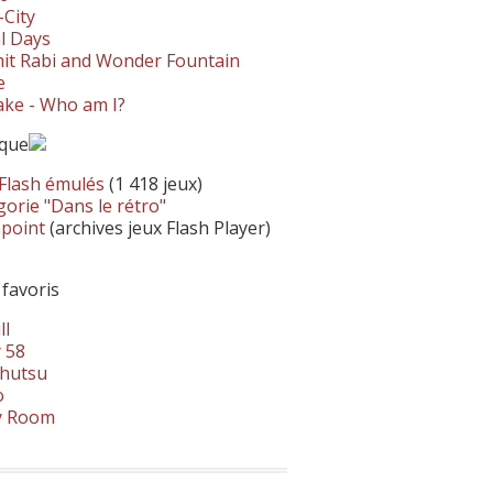
-City
l Days
it Rabi and Wonder Fountain
e
ke - Who am I?
ique
 Flash émulés
(1 418 jeux)
orie "Dans le rétro"
hpoint
(archives jeux Flash Player)
 favoris
ll
 58
hutsu
o
y Room