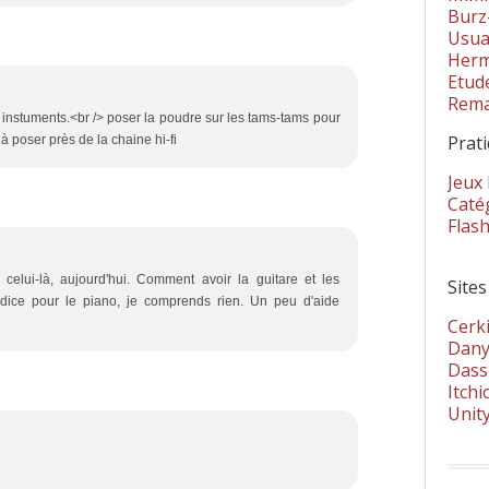
Burz
Usua
Herm
Etud
Rema
s instuments.<br /> poser la poudre sur les tams-tams pour
Prat
 à poser près de la chaine hi-fi
Jeux
Catég
Flas
 celui-là, aujourd'hui. Comment avoir la guitare et les
Sites
ndice pour le piano, je comprends rien. Un peu d'aide
Cerki
Dany
Dass
Itchi
Unit