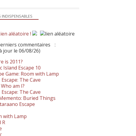
S INDISPENSABLES
ien aléatoire !
derniers commentaires
:
à jour le 06/08/26)
e is 2011?
c Island Escape 10
pe Game: Room with Lamp
 Escape: The Cave
- Who am I?
 Escape: The Cave
. Memento: Buried Things
taraano Escape
 with Lamp
l R
e
c