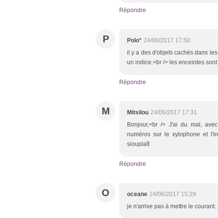
Répondre
P
Polo*
24/06/2017 17:50
il y a des d'objets cachés dans le
un indice.<br /> les enceintes sont
Répondre
M
Mitsilou
24/06/2017 17:31
Bonjour,<br /> J'ai du mal, avec
numéros sur le xylophone et l'i
siouplaît
Répondre
O
oceane
24/06/2017 15:29
je n'arrive pas à mettre le courant..