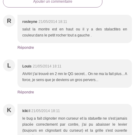
Ajouter un commentaire
R
rosleyne
21/05/2014 18:11
salut la montre est en haut ou il y a des stalactites en
couleur.dans le petit rocher tout a gauche .
Répondre
L
Louis
21/05/2014 18:11
AhAh! j'ai trouvé en 2 mn le QG secret... On ne ma la fait plus... A
force, je sens que je deviens un gros pervers...
Répondre
K
kiki l
21/05/2014 18:11
le bug a fait clignoter mon curseur et la statuette ne s'est jamais
placée correctement par contre, j'ai pu abaisser le levier
(toujours en clignotant du curseur) et la grille s'est ouverte