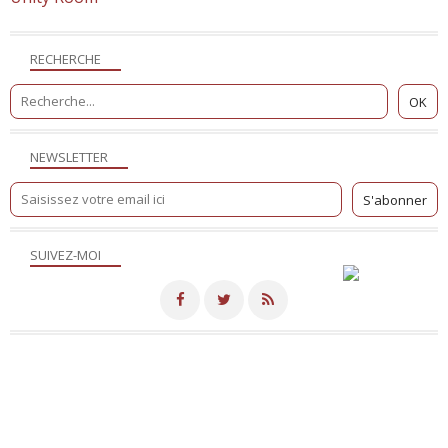
RECHERCHE
NEWSLETTER
SUIVEZ-MOI
Merci de votre visite! - Hébergé par
Eklablog
Voir le profil de
NicoSite
sur le portail Eklablog
Top articles
Contact
Signaler un abus
C.G.U.
Cookies et données personnelles
Préférences cookies