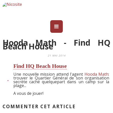
Hooda Math - Find HQ
Beach House
21 MAI 2014
Find HQ Beach House
Une nouvelle mission attend l'agent
Hooda Math
:
trouver le Quartier Général de son organisation
secrète caché quelquepart dans un camp sur la
plage...
A vous de jouer!
COMMENTER CET ARTICLE