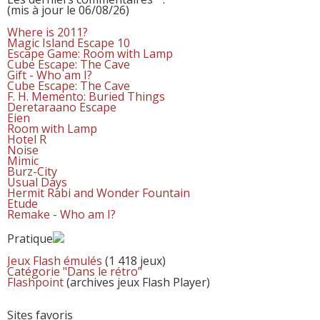
(mis à jour le 06/08/26)
Where is 2011?
Magic Island Escape 10
Escape Game: Room with Lamp
Cube Escape: The Cave
Gift - Who am I?
Cube Escape: The Cave
F. H. Memento: Buried Things
Deretaraano Escape
Eien
Room with Lamp
Hotel R
Noise
Mimic
Burz-City
Usual Days
Hermit Rabi and Wonder Fountain
Etude
Remake - Who am I?
Pratique
Jeux Flash émulés
(1 418 jeux)
Catégorie "Dans le rétro"
Flashpoint
(archives jeux Flash Player)
Sites favoris