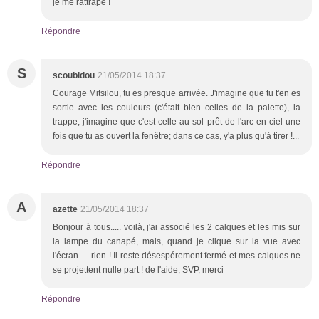
je me rattrape !
Répondre
S
scoubidou
21/05/2014 18:37
Courage Mitsilou, tu es presque arrivée. J'imagine que tu t'en es
sortie avec les couleurs (c'était bien celles de la palette), la
trappe, j'imagine que c'est celle au sol prêt de l'arc en ciel une
fois que tu as ouvert la fenêtre; dans ce cas, y'a plus qu'à tirer !...
Répondre
A
azette
21/05/2014 18:37
Bonjour à tous..... voilà, j'ai associé les 2 calques et les mis sur
la lampe du canapé, mais, quand je clique sur la vue avec
l'écran..... rien ! Il reste désespérement fermé et mes calques ne
se projettent nulle part ! de l'aide, SVP, merci
Répondre