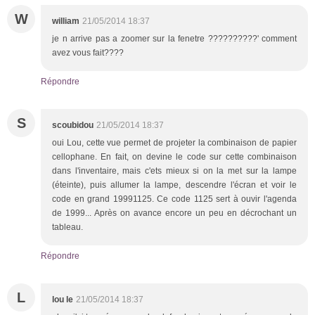
W
william
21/05/2014 18:37
je n arrive pas a zoomer sur la fenetre ??????????' comment
avez vous fait????
Répondre
S
scoubidou
21/05/2014 18:37
oui Lou, cette vue permet de projeter la combinaison de papier
cellophane. En fait, on devine le code sur cette combinaison
dans l'inventaire, mais c'ets mieux si on la met sur la lampe
(éteinte), puis allumer la lampe, descendre l'écran et voir le
code en grand 19991125. Ce code 1125 sert à ouvir l'agenda
de 1999... Après on avance encore un peu en décrochant un
tableau.
Répondre
L
lou le
21/05/2014 18:37