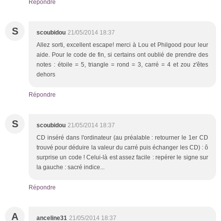
Répondre
S
scoubidou
21/05/2014 18:37
Allez sorti, excellent escape! merci à Lou et Philgood pour leur
aide. Pour le code de fin, si certains ont oublié de prendre des
notes : étoile = 5, triangle = rond = 3, carré = 4 et zou z'êtes
dehors
Répondre
S
scoubidou
21/05/2014 18:37
CD inséré dans l'ordinateur (au préalable : retourner le 1er CD
trouvé pour déduire la valeur du carré puis échanger les CD) : ô
surprise un code ! Celui-là est assez facile : repérer le signe sur
la gauche : sacré indice...
Répondre
A
anceline31
21/05/2014 18:37