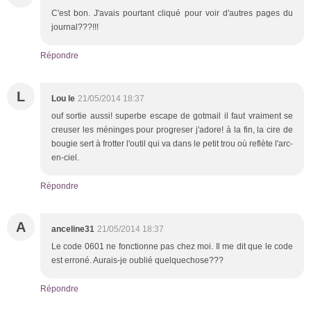
C'est bon. J'avais pourtant cliqué pour voir d'autres pages du
journal???!!!
Répondre
L
Lou le
21/05/2014 18:37
ouf sortie aussi! superbe escape de gotmail il faut vraiment se
creuser les méninges pour progreser j'adore! à la fin, la cire de
bougie sert à frotter l'outil qui va dans le petit trou où reflète l'arc-
en-ciel.
Répondre
A
anceline31
21/05/2014 18:37
Le code 0601 ne fonctionne pas chez moi. Il me dit que le code
est erroné. Aurais-je oublié quelquechose???
Répondre