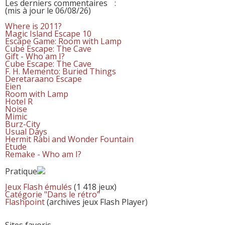
Les derniers commentaires
:
(mis à jour le 06/08/26)
Where is 2011?
Magic Island Escape 10
Escape Game: Room with Lamp
Cube Escape: The Cave
Gift - Who am I?
Cube Escape: The Cave
F. H. Memento: Buried Things
Deretaraano Escape
Eien
Room with Lamp
Hotel R
Noise
Mimic
Burz-City
Usual Days
Hermit Rabi and Wonder Fountain
Etude
Remake - Who am I?
Pratique
Jeux Flash émulés
(1 418 jeux)
Catégorie "Dans le rétro"
Flashpoint
(archives jeux Flash Player)
Sites favoris