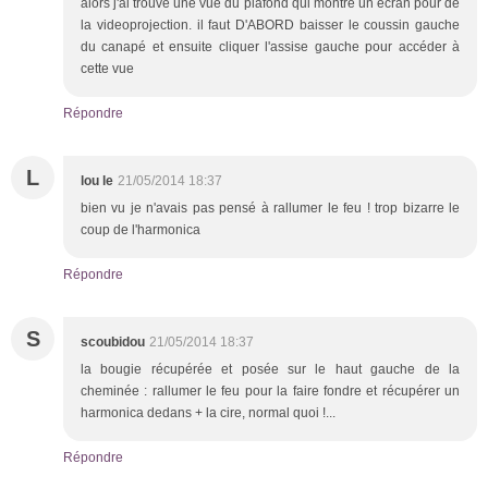
alors j'ai trouvé une vue du plafond qui montre un écran pour de
la videoprojection. il faut D'ABORD baisser le coussin gauche
du canapé et ensuite cliquer l'assise gauche pour accéder à
cette vue
Répondre
L
lou le
21/05/2014 18:37
bien vu je n'avais pas pensé à rallumer le feu ! trop bizarre le
coup de l'harmonica
Répondre
S
scoubidou
21/05/2014 18:37
la bougie récupérée et posée sur le haut gauche de la
cheminée : rallumer le feu pour la faire fondre et récupérer un
harmonica dedans + la cire, normal quoi !...
Répondre