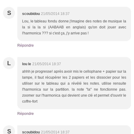
S
scoubidou
21/05/2014 18:37
Lou, le tableau fondu donne j'imagine des notes de musique la
la si la la si (AABAAB en anglais) qu'on doit jouer avec
l'harmonica ??? si c'est ça, j'y arrive pas !
Répondre
L
lou le
21/05/2014 18:37
ahhh je progresse! après avoir mis le cellophane + papier sur la
lampe, il faut récupérer les 2 papiers et les dissocier pour les
utiliser sur le tableau qui a révélé les notes. utilise rensuite
l'harmonica sur la partition. la note "la" ne fonctionne pas.
zoomer sur l'harmonica qui devient une clé et permet d'ouvrir le
coffre-fort
Répondre
S
scoubidou
21/05/2014 18:37