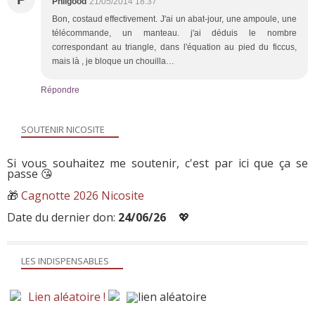
Philgood
21/05/2014 18:37
Bon, costaud effectivement. J'ai un abat-jour, une ampoule, une
télécommande, un manteau. j'ai déduis le nombre
correspondant au triangle, dans l'équation au pied du ficcus,
mais là , je bloque un chouilla…
Répondre
SOUTENIR NICOSITE
Si vous souhaitez me soutenir, c'est par ici que ça se
passe 😘
🎁
Cagnotte 2026 Nicosite
Date du dernier don:
24/06/26
💖
LES INDISPENSABLES
Lien aléatoire !