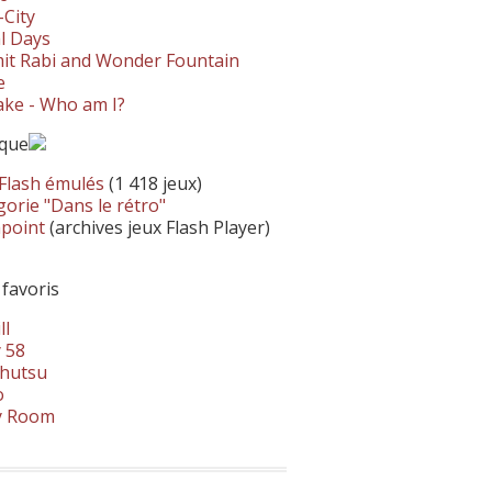
-City
l Days
it Rabi and Wonder Fountain
e
ke - Who am I?
ique
 Flash émulés
(1 418 jeux)
orie "Dans le rétro"
hpoint
(archives jeux Flash Player)
 favoris
ll
 58
hutsu
o
y Room