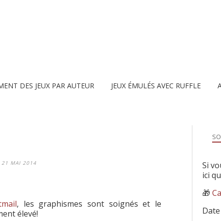
MENT DES JEUX PAR AUTEUR
JEUX ÉMULÉS AVEC RUFFLE
SO
21 MAI 2014
Si vo
ici q
🎁
Ca
tmail
, les graphismes sont soignés et le
Date
ment élevé!