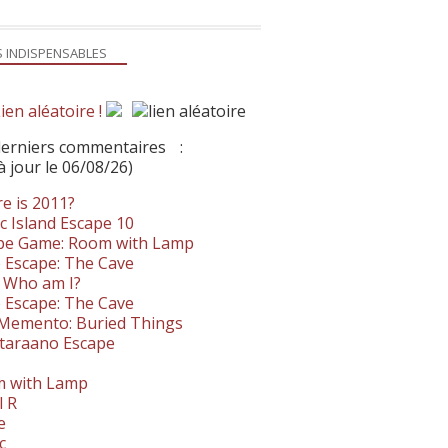
S INDISPENSABLES
ien aléatoire !
derniers commentaires
:
à jour le 06/08/26)
e is 2011?
c Island Escape 10
pe Game: Room with Lamp
 Escape: The Cave
- Who am I?
 Escape: The Cave
. Memento: Buried Things
taraano Escape
 with Lamp
l R
e
c