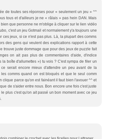
ée de toutes ses réponses pour « seulement un jeu » ^^
vous tous et d'ailleurs je ne « râlais » pas hein DAN. Mais
is bien que personne ne m'oblige à cliquer sur le lien vidéo
ubo, c'est un jeu Gotmail et normalement y'a toujours une
ces jeux, si ce n'est pas plus. Là, la plupart des comms
s des gens qui veulent des explications rapport à cette
e trouve juste dommage que pour des jeux de puzzle fait
nges on ait pas plus de commentaires d'aide, d'indice
la boîte d'allumettes ») tu vois ? C'est sympa de filer un
s ce serait encore mieux d'attendre un peu avant de la
sur les comms quand on est bloqués et que le seul comm
 clique parce qu'on est fainéant il faut bien l'avouer ^^ et
que de s'aider entre nous. Bon encore une fois c'est juste
e le plus c'est qu'on ait passé un bon moment avec ce jeu
.
u dois combiner le crochet avec les ficelles pour l attraper...