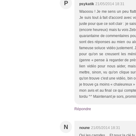
P
psykatik
21/05/2014 18:31
Waooou ! Je me sens un peu flatt
Je suis tout à fait d'accord avec 
juste pour que ce soit clair : je sa
(encore heureux) mais tu vois Zeb
quarantaine de commentaires pour 
sont des réponses au mien ou alor
fameuse soluce vidéo justement. J
pour qu'on se creusent les méni
(genre « pense à regarder de près 
lien vidéo pour nous aider, mai
mettre, sinon, vu qu'on clique 
qu'on trouve c'est une vidéo, bin on
je trouve ça moins « chaleureux » 
mon avis et au final ce qui compt
tordu ^^ Maintenant je sors, promis
Répondre
N
noune
21/05/2014 18:31
Oui les carrafes ... Et pour la clé t