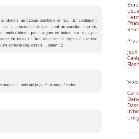
Burz
Usua
Herm
ac chinois, un bateau gonflable en fait.... En combinant
Etud
t sur la premiere feuille, on peut en conclure que les
Rema
rs, mais n'aiment pas naviguer en bateau sur l'eau, par
alader en bateau ! Bref, dans les 12 signes du zodiac
Prat
uste après le coq, c'est le .... chien ! ;)
Jeux
Catég
Flas
Sites
s nonp lus... suis nul aujour'hui pour décoder !
Cerki
Dany
Dass
Itchi
Unit