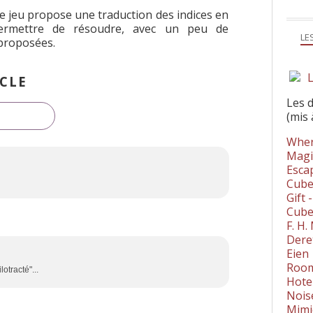
 jeu propose une traduction des indices en
permettre de résoudre, avec un peu de
LE
proposées.
L
CLE
Les 
(mis 
Wher
Magi
Esca
Cube
Gift 
Cube
F. H
Dere
Eien
Room
lotracté"...
Hote
Nois
Mimi