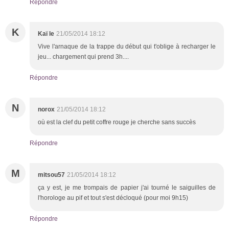
Répondre
K
Kaï le
21/05/2014 18:12
Vive l'arnaque de la trappe du début qui t'oblige à recharger le
jeu... chargement qui prend 3h....
Répondre
N
norox
21/05/2014 18:12
où est la clef du petit coffre rouge je cherche sans succès
Répondre
M
mitsou57
21/05/2014 18:12
ça y est, je me trompais de papier j'ai tourné le saiguilles de
l'horologe au pif et tout s'est décloqué (pour moi 9h15)
Répondre