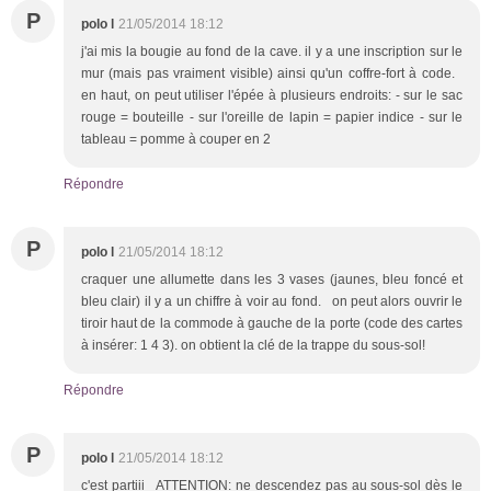
P
polo l
21/05/2014 18:12
j'ai mis la bougie au fond de la cave. il y a une inscription sur le
mur (mais pas vraiment visible) ainsi qu'un coffre-fort à code.
en haut, on peut utiliser l'épée à plusieurs endroits: - sur le sac
rouge = bouteille - sur l'oreille de lapin = papier indice - sur le
tableau = pomme à couper en 2
Répondre
P
polo l
21/05/2014 18:12
craquer une allumette dans les 3 vases (jaunes, bleu foncé et
bleu clair) il y a un chiffre à voir au fond. on peut alors ouvrir le
tiroir haut de la commode à gauche de la porte (code des cartes
à insérer: 1 4 3). on obtient la clé de la trappe du sous-sol!
Répondre
P
polo l
21/05/2014 18:12
c'est partiii ATTENTION: ne descendez pas au sous-sol dès le