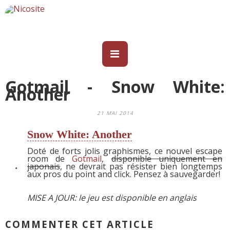
Gotmail - Snow White:
Another
21 MAI 2014
Snow White: Another
Doté de forts jolis graphismes, ce nouvel escape
room de
Gotmail
,
disponible uniquement en
japonais
, ne devrait pas résister bien longtemps
aux pros du point and click. Pensez à sauvegarder!
MISE A JOUR: le jeu est disponible en anglais
COMMENTER CET ARTICLE