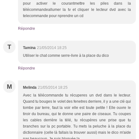
pour activer le courantmettre les piles dans la
télécommandeallumer la tv et cliquer le lecteur dvd avec la
telecommande pour nprendre un cd
Répondre
T
Tamina
21/05/2014 18:25
Utiliser le chat comme serre-livre à la place du dico
Répondre
M
Melinda
21/05/2014 18:25
Avec la télécommande tu récuperes un dvd dans le lecteur.
Quand tu bouges le volet des fenetres derriere, il y a une clé qui
tombe par terre, faut la voir elle est toute petite ! Elle ouvre le
tiroir du bureau, qui te donne une paire de ciseaux. Tu coupes
les cables derrière la télé, tu récupères une prise que tu
branches sur la pc portable. Tu mets la peluche à la place du
dictionnaire (celle là fallais la trouver aussi) mais le dico m'aide
pas beaucoup. Je suis bloquée la