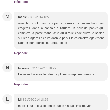
Répondre
M
mat le
21/05/2014 18:25
avec le dico tu peux choper la console de jeu en haut des
étagères. dans la console à l'arrière un bout de papier qui
complète la partie manquante du dico.le code ouvre le boitier
sur les étagèresle cd va dasn le pc sur le cotemettre egalement
l'adaptateur pour le courant sur le pc
Répondre
N
Nonoluxo
21/05/2014 18:25
En levant/baissant le rideau à plusieurs reprises : une clé
Répondre
L
Lili l
21/05/2014 18:25
merci! pour le chat je pense que je n'aurais jms trouvé!!