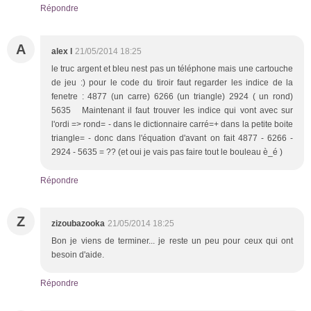
Répondre
A
alex l
21/05/2014 18:25
le truc argent et bleu nest pas un téléphone mais une cartouche
de jeu :) pour le code du tiroir faut regarder les indice de la
fenetre : 4877 (un carre) 6266 (un triangle) 2924 ( un rond)
5635 Maintenant il faut trouver les indice qui vont avec sur
l'ordi => rond= - dans le dictionnaire carré=+ dans la petite boite
triangle= - donc dans l'équation d'avant on fait 4877 - 6266 -
2924 - 5635 = ?? (et oui je vais pas faire tout le bouleau è_é )
Répondre
Z
zizoubazooka
21/05/2014 18:25
Bon je viens de terminer... je reste un peu pour ceux qui ont
besoin d'aide.
Répondre