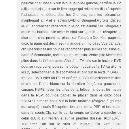
peluche chat, ciseaux sur la queue: pileA gauche, derrière la TV,
utiliser les ciseaux sur le lien rouge qui retient les fils, récupérer
l'adaptateur et débrancher les 2 prises, puis les rebrancher,
maintenant la TV et le lecteur DVD fonctionnent.A droite, clic sur
le PC et brancher l'adaptateur, le pc est allumé.Sur l'étagère a
droite du bureau, clic avec le chat sur le dico, on récupère le
dico et le chat prend sa place sur l'étagère.Dernière page du
dico, la page est déchirée, il manque un morceau.Vue canapé,
clic une fois dessus pour se rapprocher, puis sur les coussins du
haut: télécomande, reclic sur les coussin: 2ème pile.Mettre les
piles dans la télécomande.Aller à la TV, clic sur le lecteur DVD
pour se rapprocher puis sur le bouton rouge de la TV, ça allume
les 2, selectionner la télécomande et clic sur le lecteur DVD, il
s'ouvre: DVD.Aller au PC et insérer le DVD.Selectionner le dico
et clic sur l'objet blanc sur la dernière étagère à gauche du
canapé: PSP.Enlever les piles de la télécomande et les mettre
dans la PSP: bout de papier, le placer dans le dico: code
928745.Entrer ce code sur la boite blanche (étagère à gauche
du canapé): souris.Récupérer les piles de la PSP et les mettre
dans la souris.Clic sur le pc, la souris se place a gauche de
celui ci.Clic sur l'écran et sur le premier dossier: 9x6+18x3=
108Entrer 108 sur le tiroir du bureau: OK vert : jeu