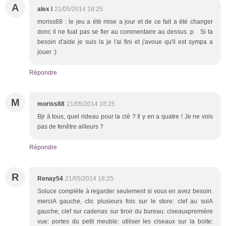
A
alex l
21/05/2014 18:25
moriss68 : le jeu a été mise a jour et de ce fait a été changer
donc il ne fuat pas se fier au commentaire au dessus :p Si ta
besoin d'aide je suis la je l'ai fini et j'avoue qu'il est sympa a
jouer :)
Répondre
M
moriss88
21/05/2014 18:25
Bjr à tous, quel rideau pour la clé ? Il y en a quatre ! Je ne vois
pas de fenêtre ailleurs ?
Répondre
R
Renay54
21/05/2014 18:25
Soluce complète à regarder seulement si vous en avez besoin.
merciA gauche, clic plusieurs fois sur le store: clef au solA
gauche, clef sur cadenas sur tiroir du bureau: ciseauxpremière
vue: portes du petit meuble: utiliser les ciseaux sur la boite: