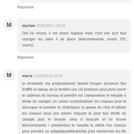
Répondre
M
myriam
21/05/2014 18:25
Ouf j'ai réussi, il est assez logique mais c'est vrai qu'il faut
changer les piles 4 de place (telecommande, souris, DS,
souris).
Répondre
M
mat le
21/05/2014 18:25
je récapitule ma progressionen faisant bouger plusieurs fois
d'affilé le rideau de la fenêtre une clé tombeon peut alors ouvrir
le cadenas du bureau et prendre les ciseauxdans le meuble à
droite du canapé, un carton scotchéutiliser les ciseaux pour le
découper et prendre le chatcliquer la queue du chat et utiliser
les ciseaux pour une pileen cliquant le pied bas droite du
canapé puis le dossier celui ci bascule et on trouve
telecommande + pilederrière le meuble tv, utilise rles ciseaux
pour prendre un adaptateurdébrancher puis rebrancher les fils