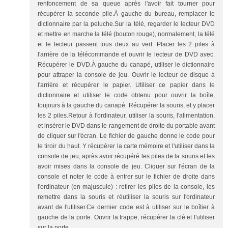
renfoncement de sa queue après l'avoir fait tourner pour
récupérer la seconde pile.À gauche du bureau, remplacer le
dictionnaire par la peluche.Sur la télé, regarder le lecteur DVD
et mettre en marche la télé (bouton rouge), normalement, la télé
et le lecteur passent tous deux au vert. Placer les 2 piles à
l'arrière de la télécommande et ouvrir le lecteur de DVD avec.
Récupérer le DVD.À gauche du canapé, utiliser le dictionnaire
pour attraper la console de jeu. Ouvrir le lecteur de disque à
l'arrière et récupérer le papier. Utiliser ce papier dans le
dictionnaire et utiliser le code obtenu pour ouvrir la boîte,
toujours à la gauche du canapé. Récupérer la souris, et y placer
les 2 piles.Retour à l'ordinateur, utiliser la souris, l'alimentation,
et insérer le DVD dans le rangement de droite du portable avant
de cliquer sur l'écran. Le fichier de gauche donne le code pour
le tiroir du haut. Y récupérer la carte mémoire et l'utiliser dans la
console de jeu, après avoir récupéré les piles de la souris et les
avoir mises dans la console de jeu. Cliquer sur l'écran de la
console et noter le code à entrer sur le fichier de droite dans
l'ordinateur (en majuscule) : retirer les piles de la console, les
remettre dans la souris et réutiliser la souris sur l'ordinateur
avant de l'utiliser.Ce dernier code est à utiliser sur le boîtier à
gauche de la porte. Ouvrir la trappe, récupérer la clé et l'utiliser
sur la porte.