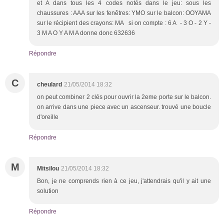
et A dans tous les 4 codes notés dans le jeu: sous les
chaussures : AAA sur les fenêtres: YMO sur le balcon: OOYAMA
sur le récipient des crayons: MA si on compte : 6 A - 3 O - 2 Y -
3 M A O Y A M A donne donc 632636
Répondre
C
cheulard
21/05/2014 18:32
on peut combiner 2 clés pour ouvrir la 2eme porte sur le balcon.
on arrive dans une piece avec un ascenseur. trouvé une boucle
d'oreille
Répondre
M
Mitsilou
21/05/2014 18:32
Bon, je ne comprends rien à ce jeu, j'attendrais qu'il y ait une
solution
Répondre