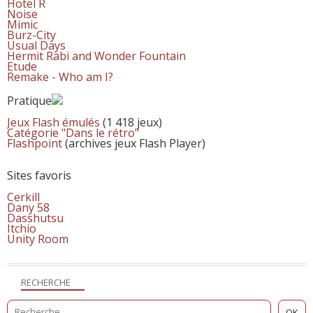
Hotel R
Noise
Mimic
Burz-City
Usual Days
Hermit Rabi and Wonder Fountain
Etude
Remake - Who am I?
Pratique
Jeux Flash émulés
(1 418 jeux)
Catégorie "Dans le rétro"
Flashpoint
(archives jeux Flash Player)
Sites favoris
Cerkill
Dany 58
Dasshutsu
Itchio
Unity Room
RECHERCHE