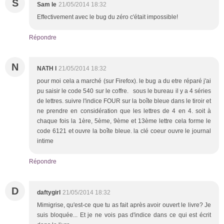
S
Sam le
21/05/2014 18:32
Effectivement avec le bug du zéro c'était impossible!
Répondre
N
NATH l
21/05/2014 18:32
pour moi cela a marché (sur Firefox). le bug a du etre réparé j'ai
pu saisir le code 540 sur le coffre. sous le bureau il y a 4 séries
de lettres. suivre l'indice FOUR sur la boîte bleue dans le tiroir et
ne prendre en considération que les lettres de 4 en 4. soit à
chaque fois la 1ère, 5ème, 9ème et 13ème lettre cela forme le
code 6121 et ouvre la boîte bleue. la clé coeur ouvre le journal
intime
Répondre
D
daftygirl
21/05/2014 18:32
Mimigrise, qu'est-ce que tu as fait après avoir ouvert le livre? Je
suis bloquée... Et je ne vois pas d'indice dans ce qui est écrit