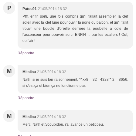
P
Patou91
21/05/2014 18:32
Pfff, enfin sorti, une fois compris qu'il fallait assembler la clef
soleil avec la clef lune pour ouvir la porte du balcon, et qu'il fallit
trouvr une boucle d'oreille derrière la poubelle à coté de
l'ascenseur pour pouvoir sortir ENFIN ... par les ecaliers ! Ouf,
de l'air !
Répondre
M
Mitsilou
21/05/2014 18:32
Nath, si je suis ton raisonnement, "4xx8 = 32 =4328 * 2 = 8656,
si c'est ça et bien ça ne fonctionne pas
Répondre
M
Mitsilou
21/05/2014 18:32
Merci Nath et Scoubidou, j'ai avancé un petit peu.