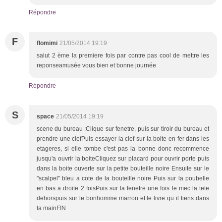
Répondre
F
flomimi
21/05/2014 19:19
salut 2 ème la premiere fois par contre pas cool de mettre les
reponseamusée vous bien et bonne journée
Répondre
S
space
21/05/2014 19:19
scene du bureau :Clique sur fenetre, puis sur tiroir du bureau et
prendre une clefPuis essayer la clef sur la boite en fer dans les
etageres, si elle tombe c'est pas la bonne donc recommence
jusqu'a ouvrir la boiteCliquez sur placard pour ouvrir porte puis
dans la boite ouverte sur la petite bouteille noire Ensuite sur le
"scalpel" bleu a cote de la bouteille noire Puis sur la poubelle
en bas a droite 2 foisPuis sur la fenetre une fois le mec la tete
dehorspuis sur le bonhomme marron et le livre qu il tiens dans
la mainFIN