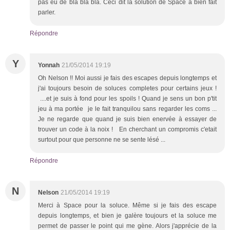
pas eu de bla bla bla. Ceci dit la solution de Space à bien fait
parler.
Répondre
Y
Yonnah
21/05/2014 19:19
Oh Nelson !! Moi aussi je fais des escapes depuis longtemps et
j'ai toujours besoin de soluces completes pour certains jeux !
....et je suis à fond pour les spoils ! Quand je sens un bon p'tit
jeu à ma portée je le fait tranquilou sans regarder les coms ...
Je ne regarde que quand je suis bien enervée à essayer de
trouver un code à la noix ! En cherchant un compromis c'etait
surtout pour que personne ne se sente lésé ...
Répondre
N
Nelson
21/05/2014 19:19
Merci à Space pour la soluce. Même si je fais des escape
depuis longtemps, et bien je galère toujours et la soluce me
permet de passer le point qui me gène. Alors j'apprécie de la