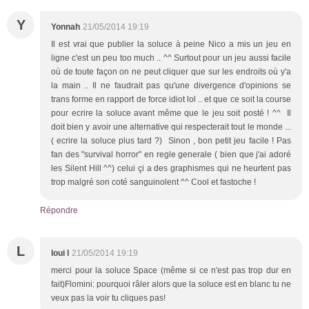
Y
Yonnah
21/05/2014 19:19
Il est vrai que publier la soluce à peine Nico a mis un jeu en
ligne c'est un peu too much .. ^^ Surtout pour un jeu aussi facile
où de toute façon on ne peut cliquer que sur les endroits où y'a
la main .. Il ne faudrait pas qu'une divergence d'opinions se
trans forme en rapport de force idiot lol .. et que ce soit la course
pour ecrire la soluce avant même que le jeu soit posté ! ^^ Il
doit bien y avoir une alternative qui respecterait tout le monde ...
( ecrire la soluce plus tard ?) Sinon , bon petit jeu facile ! Pas
fan des "survival horror" en regle generale ( bien que j'ai adoré
les Silent Hill ^^) celui çi a des graphismes qui ne heurtent pas
trop malgré son coté sanguinolent ^^ Cool et fastoche !
Répondre
L
loui l
21/05/2014 19:19
merci pour la soluce Space (même si ce n'est pas trop dur en
fait)Flomini: pourquoi râler alors que la soluce est en blanc tu ne
veux pas la voir tu cliques pas!