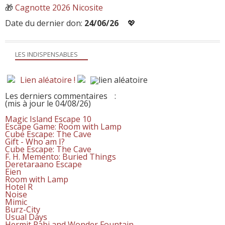
🎁
Cagnotte 2026 Nicosite
Date du dernier don:
24/06/26
💖
LES INDISPENSABLES
Lien aléatoire !
Les derniers commentaires
:
(mis à jour le 04/08/26)
Magic Island Escape 10
Escape Game: Room with Lamp
Cube Escape: The Cave
Gift - Who am I?
Cube Escape: The Cave
F. H. Memento: Buried Things
Deretaraano Escape
Eien
Room with Lamp
Hotel R
Noise
Mimic
Burz-City
Usual Days
Hermit Rabi and Wonder Fountain