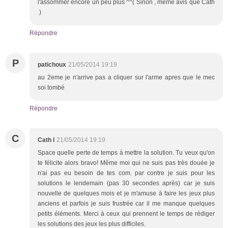
l'assommer encore un peu plus ^^( Sinon , même avis que Cath
)
Répondre
P
patichoux
21/05/2014 19:19
au 2eme je n'arrive pas a cliquer sur l'arme apres que le mec
soi tombé
Répondre
C
Cath l
21/05/2014 19:19
Space quelle perte de temps à mettre la solution. Tu veux qu'on
te félicite alors bravo! Même moi qui ne suis pas très douée je
n'ai pas eu besoin de tes com. par contre je suis pour les
solutions le lendemain (pas 30 secondes après) car je suis
nouvelle de quelques mois et je m'amuse à faire les jeux plus
anciens et parfois je suis frustrée car il me manque quelques
petits éléments. Merci à ceux qui prennent le temps de rédiger
les solutions des jeux les plus difficiles.