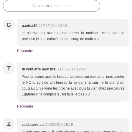
Ajouter un commentaire
G
gaetda30
21/05/2014 19:19
je n'arrive au niveau juste apres la maison celui avec le
pecheur je suis coincé un petit coup de main stp
Répondre
T
tu veut etre mon mei
21/05/2014 19:19
Pour la scéne apré le bureau tu clique sur démarrer puis arréter
le PC tu sort de ton bureau tu va dans la cuisine tu prend un
couteau tu va voire tes proche avec puis tu vien chez moi t'auras
1gaterie si ta compris :) J'lol faite le pas XD
Répondre
Z
zeldarayman
21/05/2014 19:19
je suis pas sur qu'il faille cliquer sur une fenetre dans la rue...